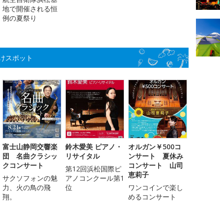
地で開催される恒
例の夏祭り
けスポット
富士山静岡交響楽
鈴木愛美 ピアノ・
オルガン￥500コ
団 名曲クラシッ
リサイタル
ンサート 夏休み
クコンサート
コンサート 山司
第12回浜松国際ピ
恵莉子
サクソフォンの魅
アノコンクール第1
力、火の鳥の飛
位
ワンコインで楽し
翔。
めるコンサート