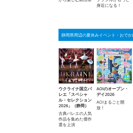
身近になる！
静岡県周辺の夏休みイベント・おでか
ウクライナ国立バ
AOIのオープン・
レエ「スペシャ
デイ2026
ル・セレクション
AOIまるごと開
2026」（静岡）
放！
古典バレエの人気
作品を集めた傑作
選を上演