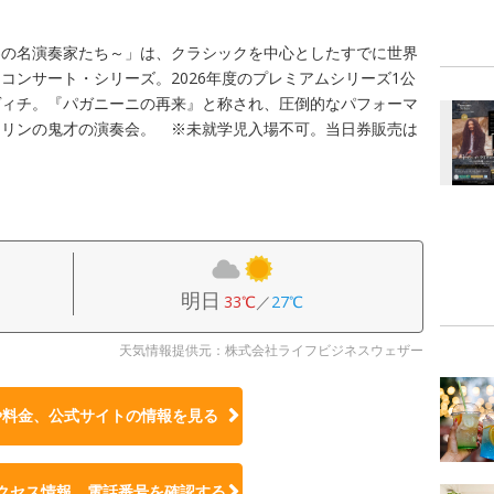
！
界の名演奏家たち～」は、クラシックを中心としたすでに世界
コンサート・シリーズ。2026年度のプレミアムシリーズ1公
ヴィチ。『パガニーニの再来』と称され、圧倒的なパフォーマ
オリンの鬼才の演奏会。 ※未就学児入場不可。当日券販売は
明日
33℃
／
27℃
天気情報提供元：株式会社ライフビジネスウェザー
や料金、公式サイトの
情報を見る
クセス情報、電話番号を確認する