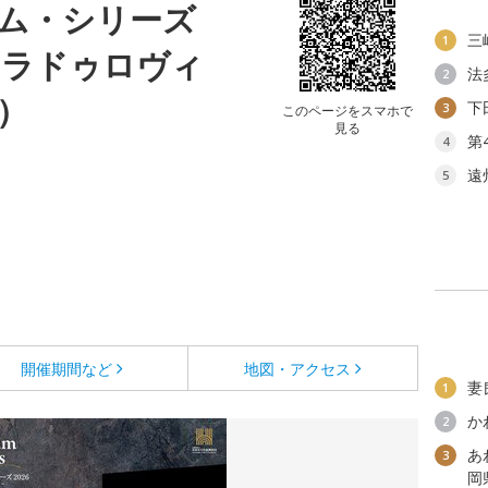
ム・シリーズ
三
1
・ラドゥロヴィ
法
2
）
下
3
このページをスマホで
見る
第
4
遠
5
開催期間など
地図・アクセス
妻
1
か
2
あ
3
岡