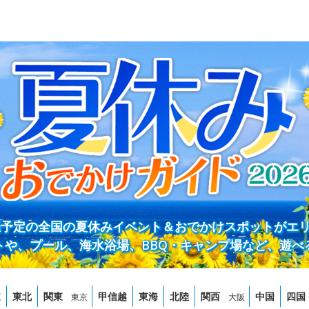
開催予定の全国の夏休みイベント＆おでかけスポットがエ
トや、プール、海水浴場、BBQ・キャンプ場など、遊べ
道
東北
関東
甲信越
東海
北陸
関西
中国
四国
東京
大阪