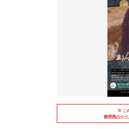
※ こ
静岡県のイベ