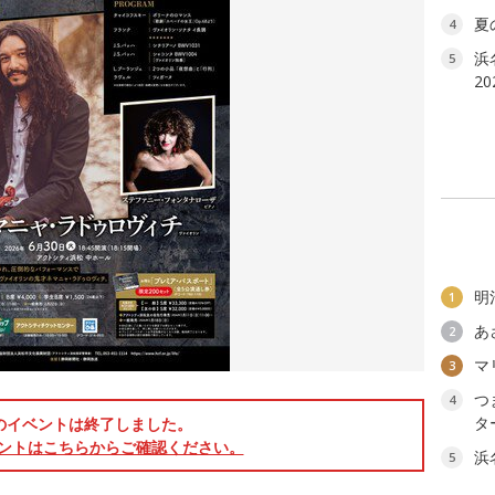
夏
4
浜
5
2
明
1
あ
2
マ
3
つ
4
タ
のイベントは終了しました。
ントはこちらからご確認ください。
浜
5