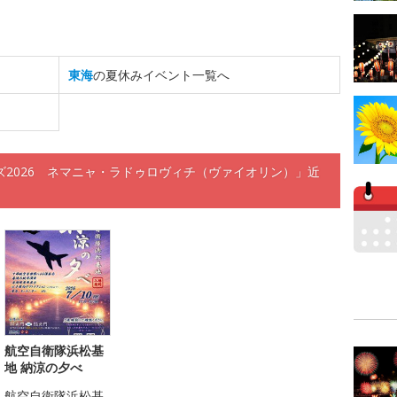
東海
の夏休みイベント一覧へ
2026 ネマニャ・ラドゥロヴィチ（ヴァイオリン）」近
航空自衛隊浜松基
地 納涼の夕べ
航空自衛隊浜松基