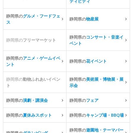
ティビティ
静岡県の
グルメ・フードフェ
静岡県の
物産展
ス
静岡県の
コンサート・音楽イ
静岡県の
フリーマーケット
ベント
静岡県の
アニメ・ゲームイベ
静岡県の
花イベント
ント
静岡県の
動物ふれあいイベン
静岡県の
美術展・博物展・展
ト
示会
静岡県の
演劇・講演会
静岡県の
フェア
静岡県の
夏休みスポット
静岡県の
キャンプ場・BBQ場
静岡県の
遊園地・テーマパー
静岡県の
グランピング