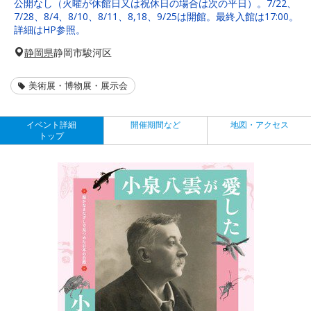
公開なし（火曜が休館日又は祝休日の場合は次の平日）。7/22、
7/28、8/4、8/10、8/11、8,18、9/25は開館。最終入館は17:00。
詳細はHP参照。
静岡県
静岡市駿河区
美術展・博物展・展示会
イベント詳細
開催期間など
地図・アクセス
トップ