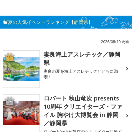
夏の人気イベントランキング【静岡県】
2026/08/10 更新
妻良海上アスレチック／静岡
1
県
妻良の夏を海上アスレチックとともに満
喫！
ロバート 秋山竜次 presents
2
10周年 クリエイターズ・ファ
イル 胸やけ大博覧会 in 静岡
／静岡県
ロバート秋山が架空のクリエイターに扮す