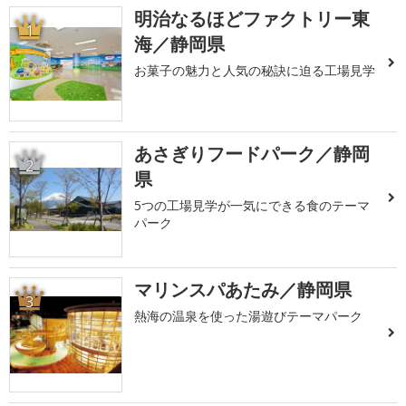
明治なるほどファクトリー東
1
海／静岡県
お菓子の魅力と人気の秘訣に迫る工場見学
あさぎりフードパーク／静岡
2
県
5つの工場見学が一気にできる食のテーマ
パーク
マリンスパあたみ／静岡県
3
熱海の温泉を使った湯遊びテーマパーク