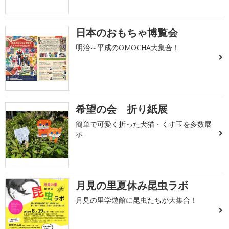
日本のおもちゃ博覧会
明治～平成のOMOCHA大集合！
希望の会 折り紙展
簡単で可愛く折った犬猫・くす玉を多数展
示
月見の里夏休み昆虫ラボ
月見の里学遊館に昆虫たちが大集合！