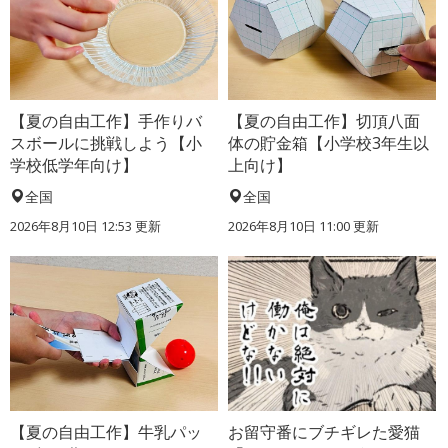
【夏の自由工作】手作りバ
【夏の自由工作】切頂八面
スボールに挑戦しよう【小
体の貯金箱【小学校3年生以
学校低学年向け】
上向け】
全国
全国
2026年8月10日 12:53
更新
2026年8月10日 11:00
更新
【夏の自由工作】牛乳パッ
お留守番にブチギレた愛猫