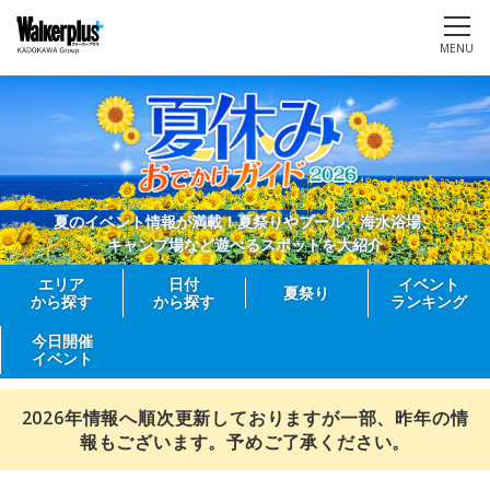
MENU
夏のイベント情報が満載！夏祭りやプール、海水浴場、
キャンプ場など遊べるスポットを大紹介
エリア
日付
イベント
夏祭り
から探す
から探す
ランキング
今日開催
イベント
2026年情報へ順次更新しておりますが一部、昨年の情
報もございます。予めご了承ください。