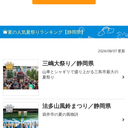
夏の人気夏祭りランキング【静岡県】
2026/08/07 更新
三嶋大祭り／静岡県
1
山車とシャギリで盛り上がる三島市最大の
夏祭り
法多山風鈴まつり／静岡県
2
袋井市の夏の風物詩