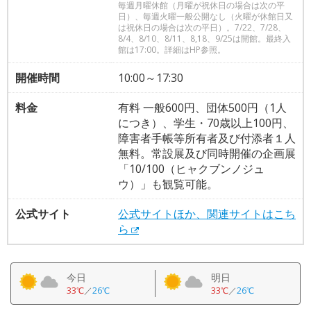
毎週月曜休館（月曜が祝休日の場合は次の平
日）、毎週火曜一般公開なし（火曜が休館日又
は祝休日の場合は次の平日）。7/22、7/28、
8/4、8/10、8/11、8,18、9/25は開館。最終入
館は17:00。詳細はHP参照。
開催時間
10:00～17:30
料金
有料 一般600円、団体500円（1人
につき）、学生・70歳以上100円、
障害者手帳等所有者及び付添者１人
無料。常設展及び同時開催の企画展
「10/100（ヒャクブンノジュ
ウ）」も観覧可能。
公式サイト
公式サイトほか、関連サイトはこち
ら
今日
明日
33℃
／
26℃
33℃
／
26℃