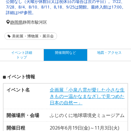
公開なし（火曜が休館日又は祝休日の場合は次の平日）。7/22、
7/28、8/4、8/10、8/11、8,18、9/25は開館。最終入館は17:00。
詳細はHP参照。
静岡県
静岡市駿河区
美術展・博物展・展示会
イベント詳細
開催期間など
地図・アクセス
トップ
イベント情報
イベント名
企画展「小泉八雲が愛した小さな生
きものー温かなまなざしで見つめた
日本の自然ー」
開催場所・会場
ふじのくに地球環境史ミュージアム
開催日程
2026年6月19日(金)～11月3日(火)