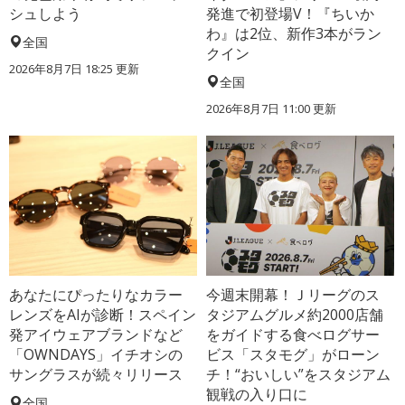
シュしよう
発進で初登場V！『ちいか
わ』は2位、新作3本がラン
全国
クイン
2026年8月7日 18:25
更新
全国
2026年8月7日 11:00
更新
あなたにぴったりなカラー
今週末開幕！Ｊリーグのス
レンズをAIが診断！スペイン
タジアムグルメ約2000店舗
発アイウェアブランドなど
をガイドする食べログサー
「OWNDAYS」イチオシの
ビス「スタモグ」がローン
サングラスが続々リリース
チ！“おいしい”をスタジアム
観戦の入り口に
全国