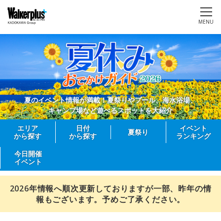
MENU
夏のイベント情報が満載！夏祭りやプール、海水浴場、
キャンプ場など遊べるスポットを大紹介
エリア
日付
イベント
夏祭り
から探す
から探す
ランキング
今日開催
イベント
2026年情報へ順次更新しておりますが一部、昨年の情
報もございます。予めご了承ください。