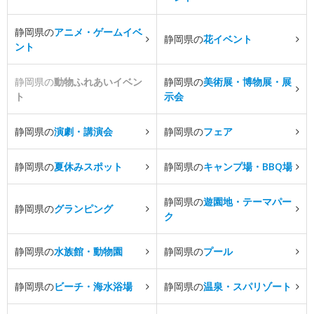
静岡県の
アニメ・ゲームイベ
静岡県の
花イベント
ント
静岡県の
動物ふれあいイベン
静岡県の
美術展・博物展・展
ト
示会
静岡県の
演劇・講演会
静岡県の
フェア
静岡県の
夏休みスポット
静岡県の
キャンプ場・BBQ場
静岡県の
遊園地・テーマパー
静岡県の
グランピング
ク
静岡県の
水族館・動物園
静岡県の
プール
静岡県の
ビーチ・海水浴場
静岡県の
温泉・スパリゾート