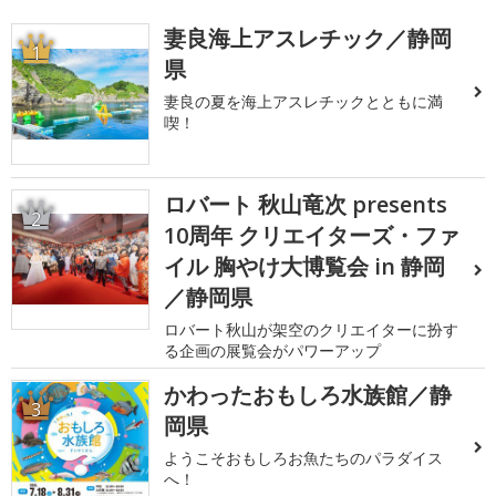
妻良海上アスレチック／静岡
1
県
妻良の夏を海上アスレチックとともに満
喫！
ロバート 秋山竜次 presents
2
10周年 クリエイターズ・ファ
イル 胸やけ大博覧会 in 静岡
／静岡県
ロバート秋山が架空のクリエイターに扮す
る企画の展覧会がパワーアップ
かわったおもしろ水族館／静
3
岡県
ようこそおもしろお魚たちのパラダイス
へ！