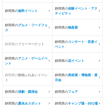
静岡県の
体験イベント・アク
静岡県の
無料イベント
ティビティ
静岡県の
グルメ・フードフェ
静岡県の
物産展
ス
静岡県の
コンサート・音楽イ
静岡県の
フリーマーケット
ベント
静岡県の
アニメ・ゲームイベ
静岡県の
花イベント
ント
静岡県の
動物ふれあいイベン
静岡県の
美術展・博物展・展
ト
示会
静岡県の
演劇・講演会
静岡県の
フェア
静岡県の
夏休みスポット
静岡県の
キャンプ場・BBQ場