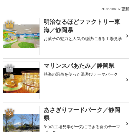
2026/08/07 更新
明治なるほどファクトリー東
1
海／静岡県
お菓子の魅力と人気の秘訣に迫る工場見学
マリンスパあたみ／静岡県
2
熱海の温泉を使った湯遊びテーマパーク
あさぎりフードパーク／静岡
3
県
5つの工場見学が一気にできる食のテーマ