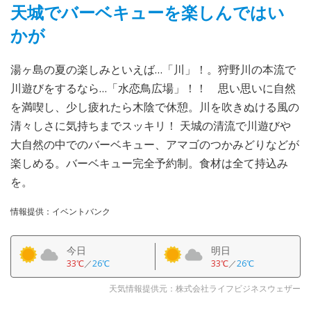
天城でバーベキューを楽しんではい
かが
湯ヶ島の夏の楽しみといえば…「川」！。狩野川の本流で
川遊びをするなら…「水恋鳥広場」！！ 思い思いに自然
を満喫し、少し疲れたら木陰で休憩。川を吹きぬける風の
清々しさに気持ちまでスッキリ！ 天城の清流で川遊びや
大自然の中でのバーベキュー、アマゴのつかみどりなどが
楽しめる。バーベキュー完全予約制。食材は全て持込み
を。
情報提供：イベントバンク
今日
明日
33℃
／
26℃
33℃
／
26℃
天気情報提供元：株式会社ライフビジネスウェザー