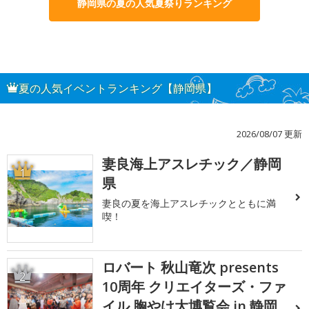
静岡県の夏の人気夏祭りランキング
夏の人気イベントランキング【静岡県】
2026/08/07 更新
妻良海上アスレチック／静岡
1
県
妻良の夏を海上アスレチックとともに満
喫！
ロバート 秋山竜次 presents
2
10周年 クリエイターズ・ファ
イル 胸やけ大博覧会 in 静岡