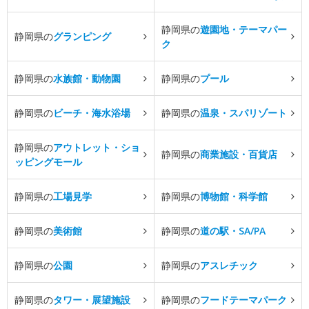
静岡県の
遊園地・テーマパー
静岡県の
グランピング
ク
静岡県の
水族館・動物園
静岡県の
プール
静岡県の
ビーチ・海水浴場
静岡県の
温泉・スパリゾート
静岡県の
アウトレット・ショ
静岡県の
商業施設・百貨店
ッピングモール
静岡県の
工場見学
静岡県の
博物館・科学館
静岡県の
美術館
静岡県の
道の駅・SA/PA
静岡県の
公園
静岡県の
アスレチック
静岡県の
タワー・展望施設
静岡県の
フードテーマパーク