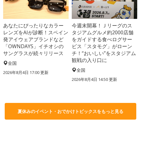
あなたにぴったりなカラー
今週末開幕！Ｊリーグのス
レンズをAIが診断！スペイン
タジアムグルメ約2000店舗
発アイウェアブランドなど
をガイドする食べログサー
「OWNDAYS」イチオシの
ビス「スタモグ」がローン
サングラスが続々リリース
チ！“おいしい”をスタジアム
観戦の入り口に
全国
全国
2026年8月4日 17:00
更新
2026年8月4日 14:50
更新
夏休みのイベント・おでかけトピックスをもっと見る