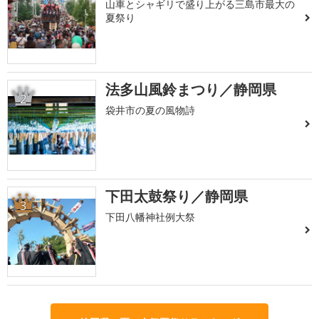
山車とシャギリで盛り上がる三島市最大の
夏祭り
法多山風鈴まつり／静岡県
2
袋井市の夏の風物詩
下田太鼓祭り／静岡県
3
下田八幡神社例大祭