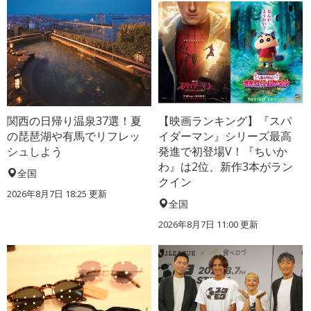
関西の日帰り温泉37選！夏
【映画ランキング】『スパ
の琵琶湖や有馬でリフレッ
イダーマン』シリーズ最高
シュしよう
発進で初登場V！『ちいか
わ』は2位、新作3本がラン
全国
クイン
2026年8月7日 18:25
更新
全国
2026年8月7日 11:00
更新