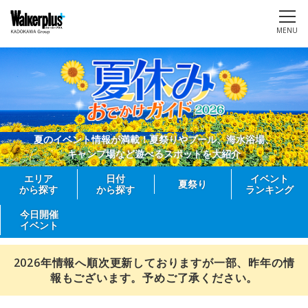
MENU
夏のイベント情報が満載！夏祭りやプール、海水浴場、
キャンプ場など遊べるスポットを大紹介
エリア
日付
イベント
夏祭り
から探す
から探す
ランキング
今日開催
イベント
2026年情報へ順次更新しておりますが一部、昨年の情
報もございます。予めご了承ください。