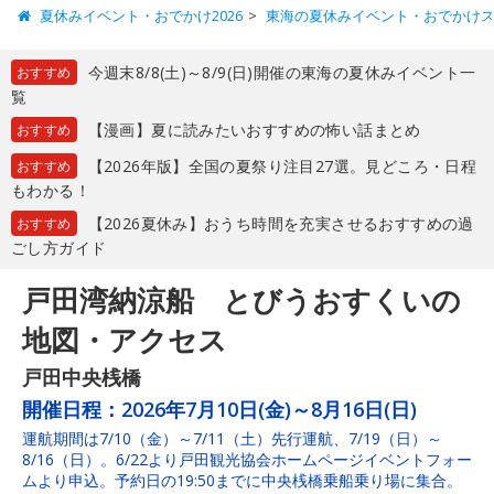
夏休みイベント・おでかけ2026
東海の夏休みイベント・おでかけ
今週末8/8(土)～8/9(日)開催の東海の夏休みイベント一
おすすめ
覧
【漫画】夏に読みたいおすすめの怖い話まとめ
おすすめ
【2026年版】全国の夏祭り注目27選。見どころ・日程
おすすめ
もわかる！
【2026夏休み】おうち時間を充実させるおすすめの過
おすすめ
ごし方ガイド
戸田湾納涼船 とびうおすくいの
地図・アクセス
戸田中央桟橋
開催日程：
2026年7月10日(金)～8月16日(日)
運航期間は7/10（金）～7/11（土）先行運航、7/19（日）～
8/16（日）。6/22より戸田観光協会ホームページイベントフォー
ムより申込。予約日の19:50までに中央桟橋乗船乗り場に集合。