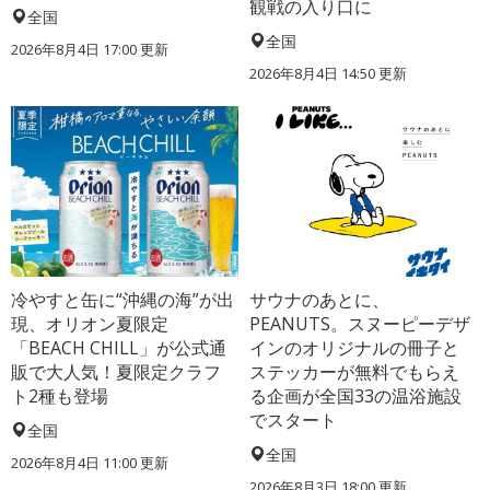
観戦の入り口に
全国
全国
2026年8月4日 17:00
更新
2026年8月4日 14:50
更新
冷やすと缶に“沖縄の海”が出
サウナのあとに、
現、オリオン夏限定
PEANUTS。スヌーピーデザ
「BEACH CHILL」が公式通
インのオリジナルの冊子と
販で大人気！夏限定クラフ
ステッカーが無料でもらえ
ト2種も登場
る企画が全国33の温浴施設
でスタート
全国
全国
2026年8月4日 11:00
更新
2026年8月3日 18:00
更新