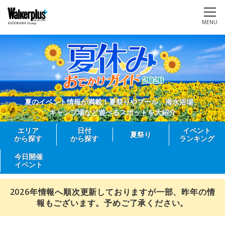
MENU
夏のイベント情報が満載！夏祭りやプール、海水浴場、
キャンプ場など遊べるスポットを大紹介
エリア
日付
イベント
夏祭り
から探す
から探す
ランキング
今日開催
イベント
2026年情報へ順次更新しておりますが一部、昨年の情
報もございます。予めご了承ください。