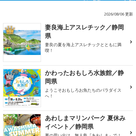
2026/08/06 更新
妻良海上アスレチック／静岡
1
県
妻良の夏を海上アスレチックとともに満
喫！
かわったおもしろ水族館／静
2
岡県
ようこそおもしろお魚たちのパラダイス
へ！
あわしまマリンパーク 夏休み
3
イベント／静岡県
夏の思い出は、無人島『あわしま』で！