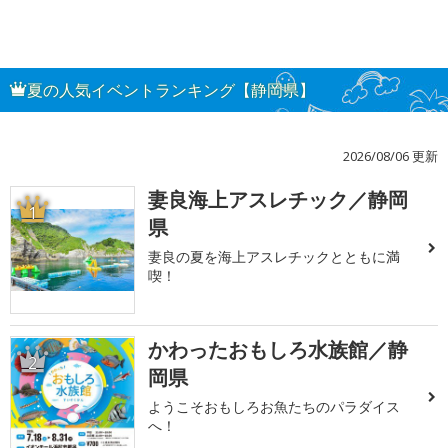
夏の人気イベントランキング【静岡県】
2026/08/06 更新
妻良海上アスレチック／静岡
1
県
妻良の夏を海上アスレチックとともに満
喫！
かわったおもしろ水族館／静
2
岡県
ようこそおもしろお魚たちのパラダイス
へ！