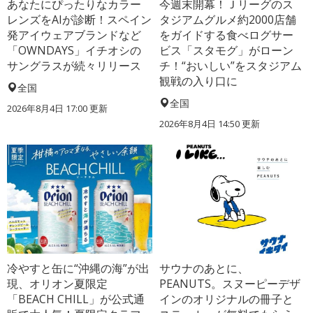
あなたにぴったりなカラー
今週末開幕！Ｊリーグのス
レンズをAIが診断！スペイン
タジアムグルメ約2000店舗
発アイウェアブランドなど
をガイドする食べログサー
「OWNDAYS」イチオシの
ビス「スタモグ」がローン
サングラスが続々リリース
チ！“おいしい”をスタジアム
観戦の入り口に
全国
全国
2026年8月4日 17:00
更新
2026年8月4日 14:50
更新
冷やすと缶に“沖縄の海”が出
サウナのあとに、
現、オリオン夏限定
PEANUTS。スヌーピーデザ
「BEACH CHILL」が公式通
インのオリジナルの冊子と