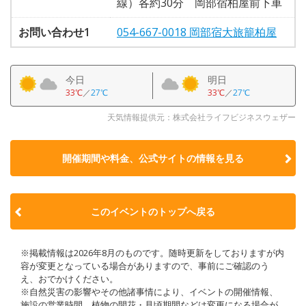
線）各約30分 岡部宿柏屋前下車
お問い合わせ1
054-667-0018 岡部宿大旅籠柏屋
今日
明日
33℃
／
27℃
33℃
／
27℃
天気情報提供元：株式会社ライフビジネスウェザー
開催期間や料金、公式サイトの
情報を見る
このイベントのトップへ戻る
※掲載情報は2026年8月のものです。随時更新をしておりますが内
容が変更となっている場合がありますので、事前にご確認のう
え、おでかけください。
※自然災害の影響やその他諸事情により、イベントの開催情報、
施設の営業時間、植物の開花・見頃期間などは変更になる場合が