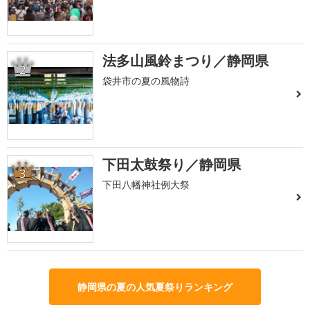
法多山風鈴まつり／静岡県
2
袋井市の夏の風物詩
下田太鼓祭り／静岡県
3
下田八幡神社例大祭
静岡県の夏の人気夏祭りランキング