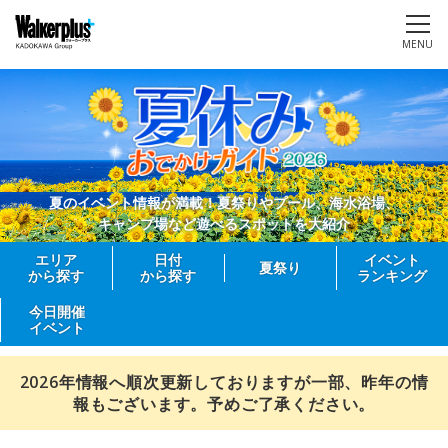
MENU
夏のイベント情報が満載！夏祭りやプール、海水浴場、
キャンプ場など遊べるスポットを大紹介
エリア
日付
イベント
夏祭り
から探す
から探す
ランキング
今日開催
イベント
2026年情報へ順次更新しておりますが一部、昨年の情
報もございます。予めご了承ください。