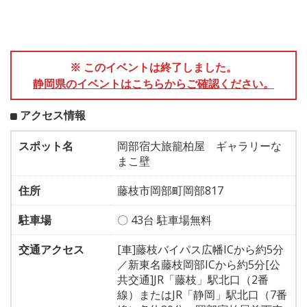
※ このイベントは終了しました。
静岡県のイベントはこちらからご確認ください。
アクセス情報
スポット名
岡部宿大旅籠柏屋 ギャラリーな
まこ壁
住所
藤枝市岡部町岡部817
駐車場
〇 43台 駐車場無料
交通アクセス
[車]藤枝バイパス広幡ICから約5分
／新東名藤枝岡部ICから約5分[公
共交通]JR「藤枝」駅北口（2番
線）またはJR「静岡」駅北口（7番