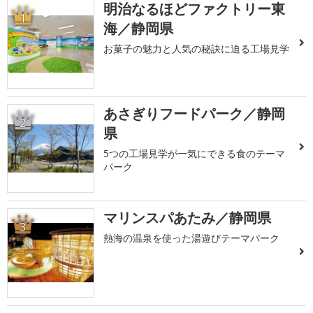
明治なるほどファクトリー東
1
海／静岡県
お菓子の魅力と人気の秘訣に迫る工場見学
あさぎりフードパーク／静岡
2
県
5つの工場見学が一気にできる食のテーマ
パーク
マリンスパあたみ／静岡県
3
熱海の温泉を使った湯遊びテーマパーク