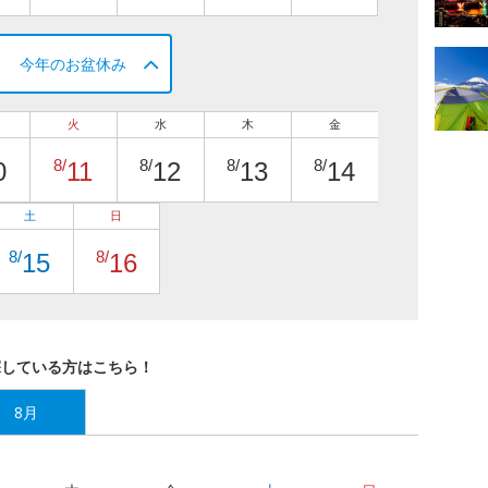
今年のお盆休み
火
水
木
金
8/
8/
8/
8/
0
11
12
13
14
土
日
8/
8/
15
16
探している方はこちら！
8月