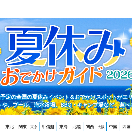
開催予定の全国の夏休みイベント＆おでかけスポットがエ
トや、プール、海水浴場、BBQ・キャンプ場など、遊べ
道
東北
関東
甲信越
東海
北陸
関西
中国
四国
東京
大阪