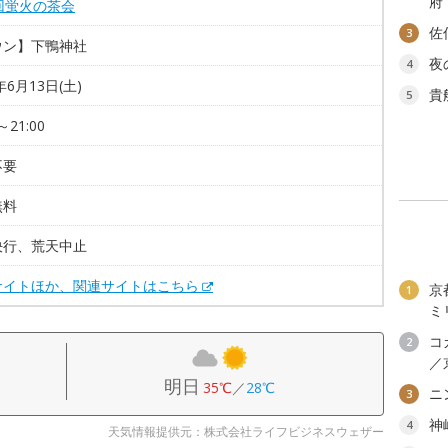
府
回蛍火の茶会
佐
3
ウン】下鴨神社
夜
4
年6月13日(土)
貴
5
～21:00
不要
無料
決行、荒天中止
サイトほか、関連サイトはこちら
京
1
ミ
コ
2
／
明日
35℃
／
28℃
ニ
3
神
4
天気情報提供元：株式会社ライフビジネスウェザー