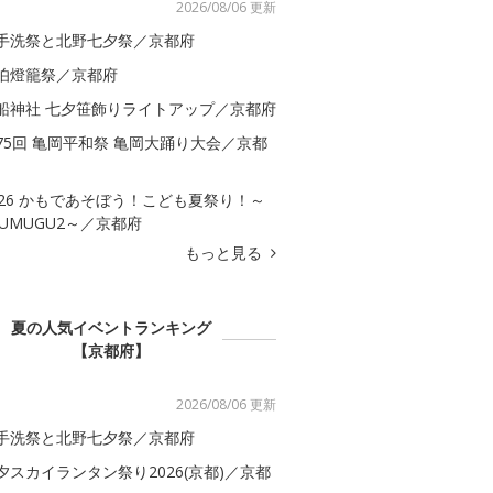
2026/08/06 更新
手洗祭と北野七夕祭／京都府
伯燈籠祭／京都府
船神社 七夕笹飾りライトアップ／京都府
75回 亀岡平和祭 亀岡大踊り大会／京都
026 かもであそぼう！こども夏祭り！～
SUMUGU2～／京都府
もっと見る
夏の人気イベントランキング
【京都府】
2026/08/06 更新
手洗祭と北野七夕祭／京都府
夕スカイランタン祭り2026(京都)／京都