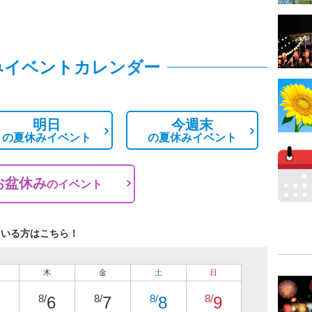
みイベントカレンダー
明日
今週末
の
夏休みイベント
の
夏休みイベント
お盆休み
の
イベント
ている方はこちら！
木
金
土
日
8/
8/
8/
8/
6
7
8
9