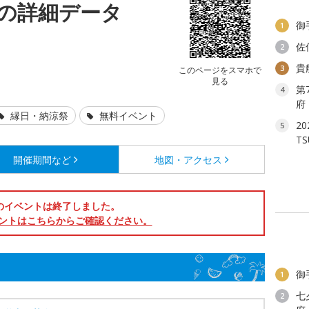
会の詳細データ
御
1
佐
2
貴
3
このページをスマホで
見る
第
4
府
縁日・納涼祭
無料イベント
2
5
T
開催期間など
地図・アクセス
のイベントは終了しました。
ントはこちらからご確認ください。
御
1
七
2