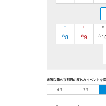
土
日
月
8/
8/
8/
8
9
1
来週以降の京都府の夏休みイベントを
6月
7月