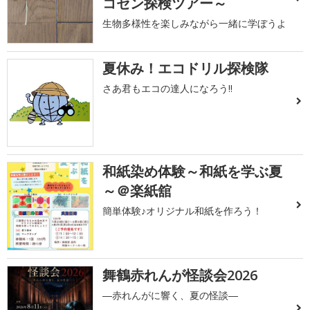
コセン探検ツアー～
生物多様性を楽しみながら一緒に学ぼうよ
夏休み！エコドリル探検隊
さあ君もエコの達人になろう!!
和紙染め体験～和紙を学ぶ夏
～＠楽紙舘
簡単体験♪オリジナル和紙を作ろう！
舞鶴赤れんが怪談会2026
―赤れんがに響く、夏の怪談―