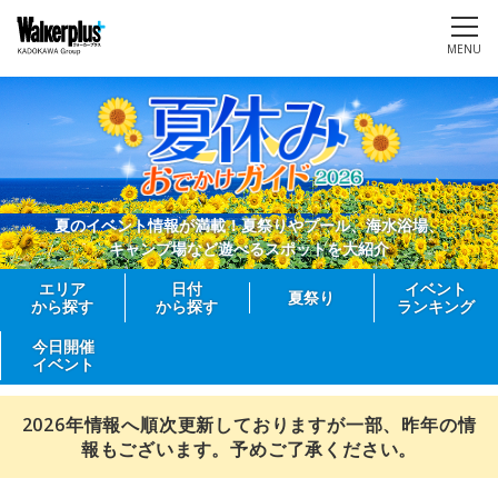
MENU
夏のイベント情報が満載！夏祭りやプール、海水浴場、
キャンプ場など遊べるスポットを大紹介
エリア
日付
イベント
夏祭り
から探す
から探す
ランキング
今日開催
イベント
2026年情報へ順次更新しておりますが一部、昨年の情
報もございます。予めご了承ください。