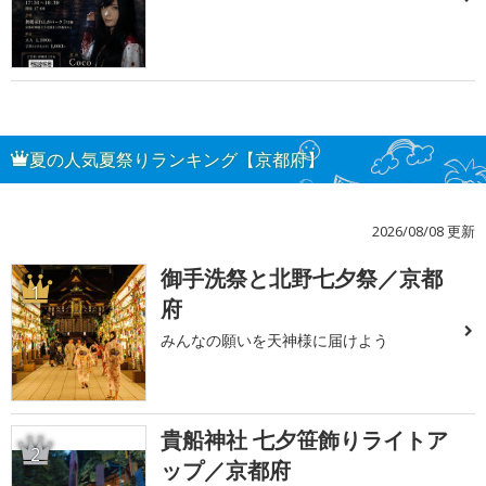
夏の人気夏祭りランキング【京都府】
2026/08/08 更新
御手洗祭と北野七夕祭／京都
1
府
みんなの願いを天神様に届けよう
貴船神社 七夕笹飾りライトア
2
ップ／京都府