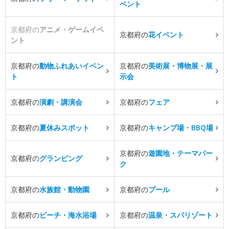
ベント
京都府の
アニメ・ゲームイベ
京都府の
花イベント
ント
京都府の
動物ふれあいイベン
京都府の
美術展・博物展・展
ト
示会
京都府の
演劇・講演会
京都府の
フェア
京都府の
夏休みスポット
京都府の
キャンプ場・BBQ場
京都府の
遊園地・テーマパー
京都府の
グランピング
ク
京都府の
水族館・動物園
京都府の
プール
京都府の
ビーチ・海水浴場
京都府の
温泉・スパリゾート