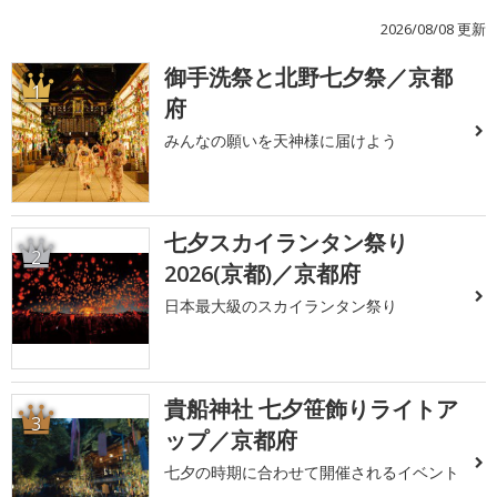
2026/08/08 更新
御手洗祭と北野七夕祭／京都
1
府
みんなの願いを天神様に届けよう
七夕スカイランタン祭り
2
2026(京都)／京都府
日本最大級のスカイランタン祭り
貴船神社 七夕笹飾りライトア
3
ップ／京都府
七夕の時期に合わせて開催されるイベント