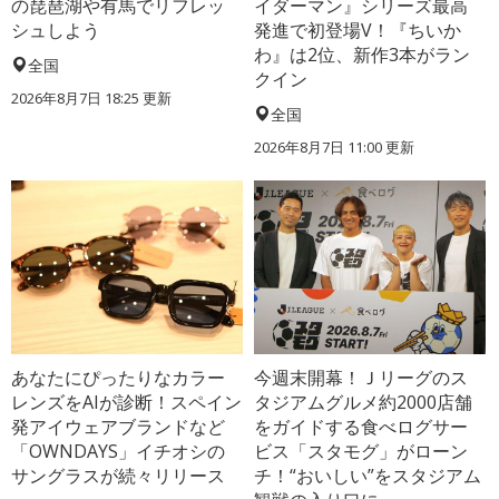
の琵琶湖や有馬でリフレッ
イダーマン』シリーズ最高
シュしよう
発進で初登場V！『ちいか
わ』は2位、新作3本がラン
全国
クイン
2026年8月7日 18:25
更新
全国
2026年8月7日 11:00
更新
あなたにぴったりなカラー
今週末開幕！Ｊリーグのス
レンズをAIが診断！スペイン
タジアムグルメ約2000店舗
発アイウェアブランドなど
をガイドする食べログサー
「OWNDAYS」イチオシの
ビス「スタモグ」がローン
サングラスが続々リリース
チ！“おいしい”をスタジアム