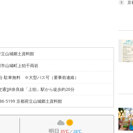
京
5
府立山城郷土資料館
川市山城町上狛千両岩
0台 駐車無料 ※大型バス可（要事前連絡）
交通]JR奈良線「上狛」駅から徒歩約20分
4-86-5199 京都府立山城郷土資料館
明日
35℃
／
28℃