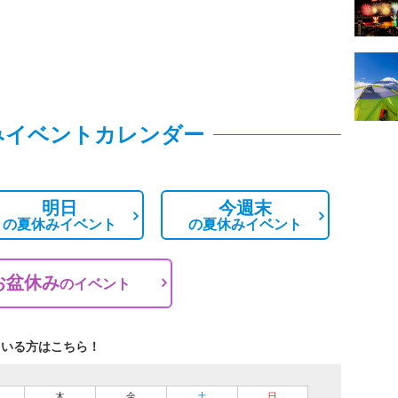
みイベントカレンダー
明日
今週末
の
夏休みイベント
の
夏休みイベント
お盆休み
の
イベント
ている方はこちら！
木
金
土
日