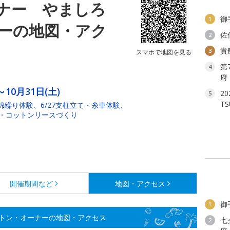
ナー やましろ
御
1
ーの地図・アク
佐
2
貴
3
スマホで地図を見る
第
4
府
～10月31日(土)
2
5
T
・綿繰り体験、6/27支柱立て・糸車体験、
収穫・コットンリースづくり
開催期間など
地図・アクセス
御
1
トン・オーナーの地図・アクセス
七
2