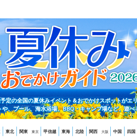
開催予定の全国の夏休みイベント＆おでかけスポットがエ
トや、プール、海水浴場、BBQ・キャンプ場など、遊べ
道
東北
関東
甲信越
東海
北陸
関西
中国
四国
東京
大阪