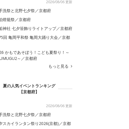
2026/08/06 更新
手洗祭と北野七夕祭／京都府
伯燈籠祭／京都府
船神社 七夕笹飾りライトアップ／京都府
75回 亀岡平和祭 亀岡大踊り大会／京都
026 かもであそぼう！こども夏祭り！～
SUMUGU2～／京都府
もっと見る
夏の人気イベントランキング
【京都府】
2026/08/06 更新
手洗祭と北野七夕祭／京都府
夕スカイランタン祭り2026(京都)／京都