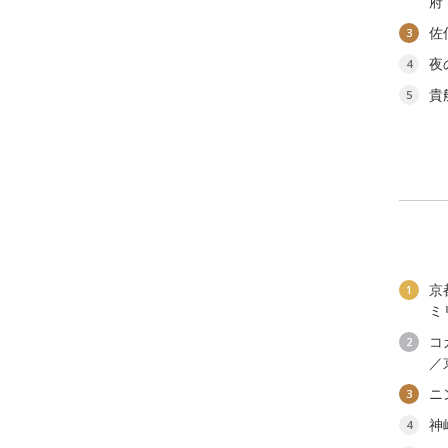
府
佐
3
夜
4
貴
5
京
1
ミ
コ
2
／
ニ
3
神
4