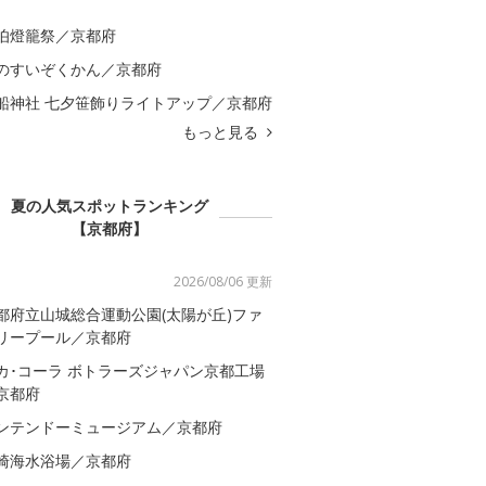
伯燈籠祭／京都府
のすいぞくかん／京都府
船神社 七夕笹飾りライトアップ／京都府
もっと見る
夏の人気スポットランキング
【京都府】
2026/08/06 更新
都府立山城総合運動公園(太陽が丘)ファ
リープール／京都府
カ･コーラ ボトラーズジャパン京都工場
京都府
ンテンドーミュージアム／京都府
崎海水浴場／京都府