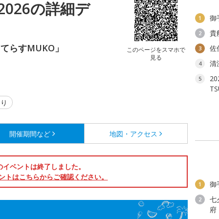
026の詳細デ
御
1
貴
2
てらすMUKO」
佐
3
このページをスマホで
見る
清
4
2
5
T
り
開催期間など
地図・アクセス
のイベントは終了しました。
ントはこちらからご確認ください。
御
1
七
2
府