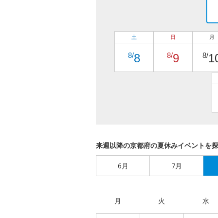
土
日
月
8/
8/
8/
8
9
1
来週以降の京都府の夏休みイベントを
6月
7月
月
火
水