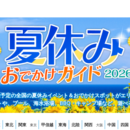
開催予定の全国の夏休みイベント＆おでかけスポットがエ
トや、プール、海水浴場、BBQ・キャンプ場など、遊べ
道
東北
関東
甲信越
東海
北陸
関西
中国
四国
東京
大阪