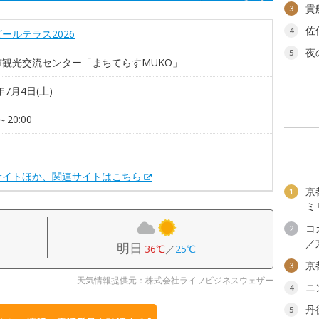
貴
3
佐
4
ールテラス2026
夜
5
市観光交流センター「まちてらすMUKO」
年7月4日(土)
～20:00
サイトほか、関連サイトはこちら
京
1
ミ
コ
2
／
明日
36℃
／
25℃
京
3
天気情報提供元：株式会社ライフビジネスウェザー
ニ
4
丹
5