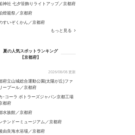
船神社 七夕笹飾りライトアップ／京都府
伯燈籠祭／京都府
のすいぞくかん／京都府
もっと見る
夏の人気スポットランキング
【京都府】
2026/08/08 更新
都府立山城総合運動公園(太陽が丘)ファ
リープール／京都府
カ･コーラ ボトラーズジャパン京都工場
京都府
都水族館／京都府
ンテンドーミュージアム／京都府
後由良海水浴場／京都府