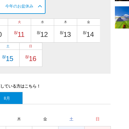
今年のお盆休み
火
水
木
金
8/
8/
8/
8/
0
11
12
13
14
土
日
8/
8/
15
16
探している方はこちら！
8月
木
金
土
日