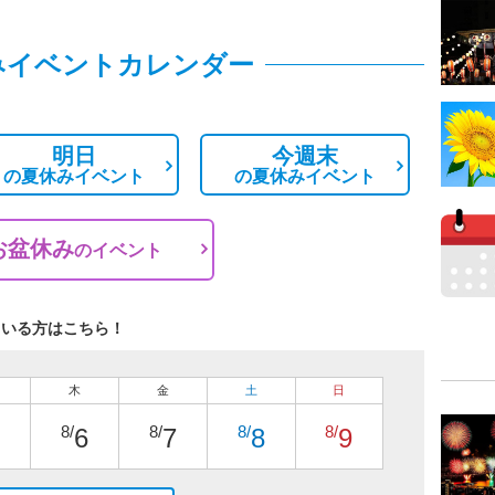
みイベントカレンダー
明日
今週末
の
夏休みイベント
の
夏休みイベント
お盆休み
の
イベント
ている方はこちら！
木
金
土
日
8/
8/
8/
8/
6
7
8
9