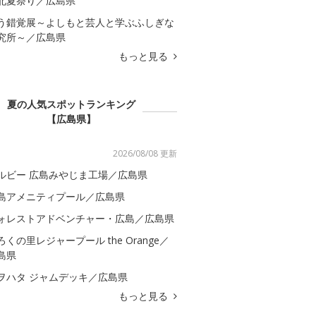
北夏祭り／広島県
う錯覚展～よしもと芸人と学ぶふしぎな
究所～／広島県
もっと見る
夏の人気スポットランキング
【広島県】
2026/08/08 更新
ルビー 広島みやじま工場／広島県
島アメニティプール／広島県
ォレストアドベンチャー・広島／広島県
ろくの里レジャープール the Orange／
島県
ヲハタ ジャムデッキ／広島県
もっと見る