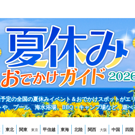
開催予定の全国の夏休みイベント＆おでかけスポットがエ
トや、プール、海水浴場、BBQ・キャンプ場など、遊べ
道
東北
関東
甲信越
東海
北陸
関西
中国
四国
東京
大阪