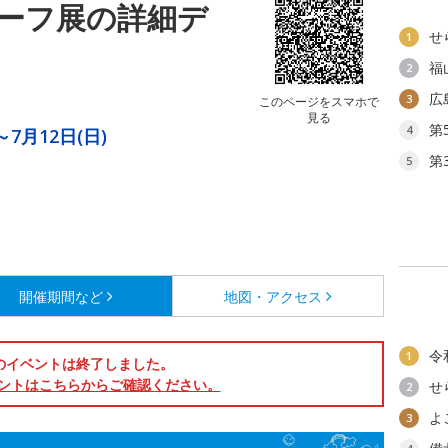
ーフ展の詳細デ
せ
1
福
2
広
3
このページをスマホで
見る
第
4
～7月12日(日)
第
。
5
開催期間など
地図・アクセス
令
1
のイベントは終了しました。
ントはこちらからご確認ください。
せ
2
よ
3