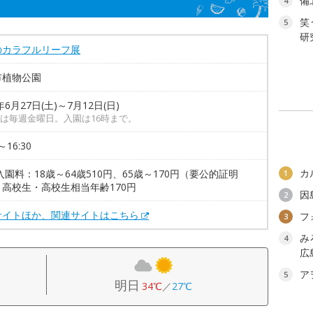
備
4
笑
5
研
のカラフルリーフ展
市植物公園
年6月27日(土)～7月12日(日)
は毎週金曜日。入園は16時まで。
～16:30
カ
入園料：18歳～64歳510円、65歳～170円（要公的証明
1
高校生・高校生相当年齢170円
因
2
サイトほか、関連サイトはこちら
フ
3
み
4
広
ア
5
明日
34℃
／
27℃