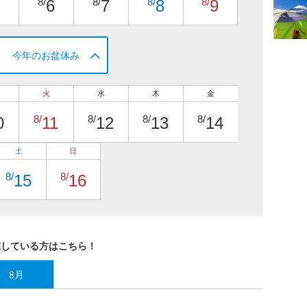
8/
8/
8/
8/
6
7
8
9
今年のお盆休み
火
水
木
金
8/
8/
8/
8/
0
11
12
13
14
土
日
8/
8/
15
16
探している方はこちら！
8月