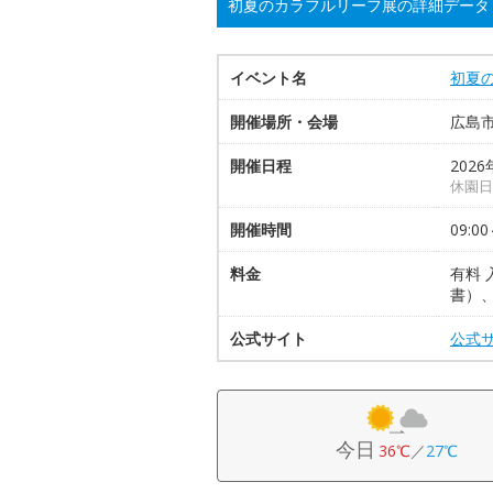
初夏のカラフルリーフ展の詳細データ
イベント名
初夏
開催場所・会場
広島
開催日程
2026
休園日
開催時間
09:00
料金
有料 
書）、
公式サイト
公式
今日
36℃
／
27℃