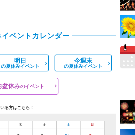
みイベントカレンダー
明日
今週末
の
夏休みイベント
の
夏休みイベント
お盆休み
の
イベント
ている方はこちら！
木
金
土
日