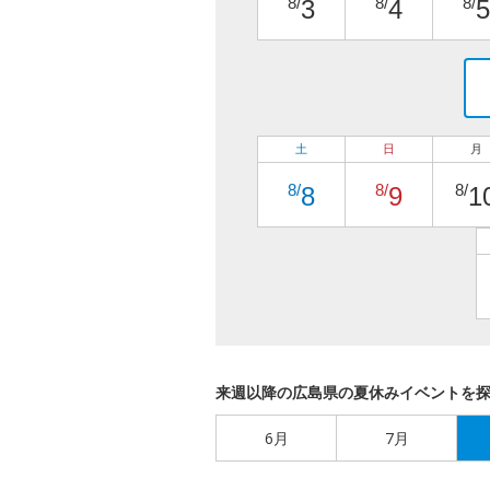
8/
8/
8/
3
4
5
土
日
月
8/
8/
8/
8
9
1
来週以降の広島県の夏休みイベントを
6月
7月