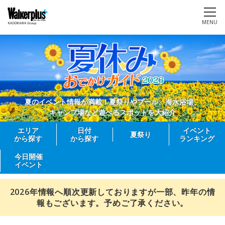
MENU
夏のイベント情報が満載！夏祭りやプール、海水浴場、
キャンプ場など遊べるスポットを大紹介
エリア
日付
イベント
夏祭り
から探す
から探す
ランキング
今日開催
イベント
2026年情報へ順次更新しておりますが一部、昨年の情
報もございます。予めご了承ください。