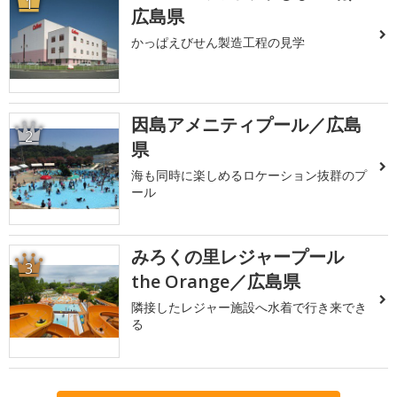
1
広島県
かっぱえびせん製造工程の見学
因島アメニティプール／広島
2
県
海も同時に楽しめるロケーション抜群のプ
ール
みろくの里レジャープール
3
the Orange／広島県
隣接したレジャー施設へ水着で行き来でき
る