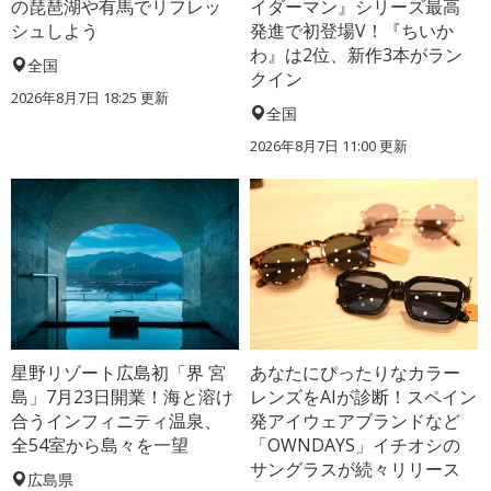
の琵琶湖や有馬でリフレッ
イダーマン』シリーズ最高
シュしよう
発進で初登場V！『ちいか
わ』は2位、新作3本がラン
全国
クイン
2026年8月7日 18:25
更新
全国
2026年8月7日 11:00
更新
星野リゾート広島初「界 宮
あなたにぴったりなカラー
島」7月23日開業！海と溶け
レンズをAIが診断！スペイン
合うインフィニティ温泉、
発アイウェアブランドなど
全54室から島々を一望
「OWNDAYS」イチオシの
サングラスが続々リリース
広島県