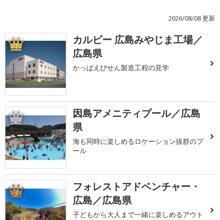
2026/08/08 更新
カルビー 広島みやじま工場／
1
広島県
かっぱえびせん製造工程の見学
因島アメニティプール／広島
2
県
海も同時に楽しめるロケーション抜群のプ
ール
フォレストアドベンチャー・
3
広島／広島県
子どもから大人まで一緒に楽しめるアウト