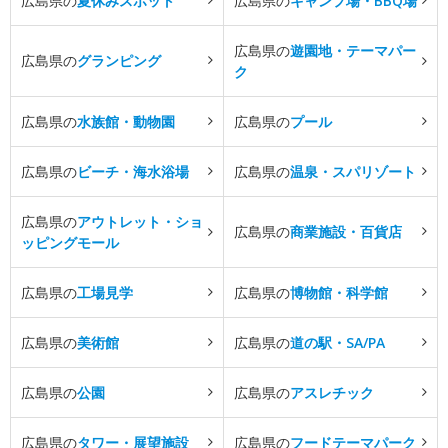
広島県の
夏休みスポット
広島県の
キャンプ場・BBQ場
広島県の
遊園地・テーマパー
広島県の
グランピング
ク
広島県の
水族館・動物園
広島県の
プール
広島県の
ビーチ・海水浴場
広島県の
温泉・スパリゾート
広島県の
アウトレット・ショ
広島県の
商業施設・百貨店
ッピングモール
広島県の
工場見学
広島県の
博物館・科学館
広島県の
美術館
広島県の
道の駅・SA/PA
広島県の
公園
広島県の
アスレチック
広島県の
タワー・展望施設
広島県の
フードテーマパーク