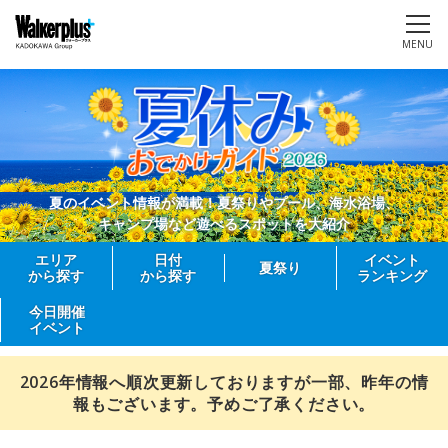
MENU
夏のイベント情報が満載！夏祭りやプール、海水浴場、
キャンプ場など遊べるスポットを大紹介
エリア
日付
イベント
夏祭り
から探す
から探す
ランキング
今日開催
イベント
2026年情報へ順次更新しておりますが一部、昨年の情
報もございます。予めご了承ください。