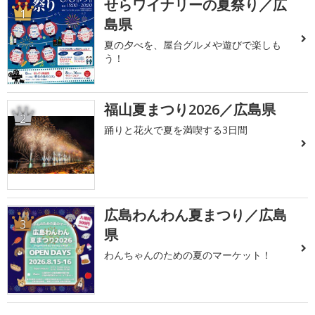
せらワイナリーの夏祭り／広
1
島県
夏の夕べを、屋台グルメや遊びで楽しも
う！
福山夏まつり2026／広島県
2
踊りと花火で夏を満喫する3日間
広島わんわん夏まつり／広島
3
県
わんちゃんのための夏のマーケット！