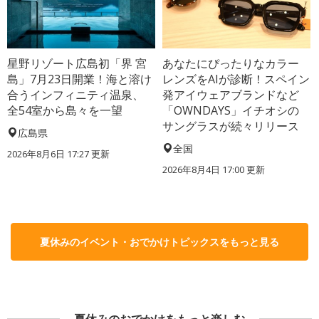
星野リゾート広島初「界 宮
あなたにぴったりなカラー
島」7月23日開業！海と溶け
レンズをAIが診断！スペイン
合うインフィニティ温泉、
発アイウェアブランドなど
全54室から島々を一望
「OWNDAYS」イチオシの
サングラスが続々リリース
広島県
全国
2026年8月6日 17:27
更新
2026年8月4日 17:00
更新
夏休みのイベント・おでかけトピックスをもっと見る
夏休みのおでかけをもっと楽しむ