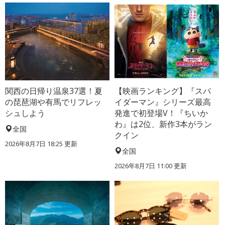
関西の日帰り温泉37選！夏
【映画ランキング】『スパ
の琵琶湖や有馬でリフレッ
イダーマン』シリーズ最高
シュしよう
発進で初登場V！『ちいか
わ』は2位、新作3本がラン
全国
クイン
2026年8月7日 18:25
更新
全国
2026年8月7日 11:00
更新