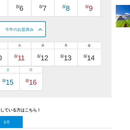
8/
8/
8/
8/
6
7
8
9
今年のお盆休み
火
水
木
金
8/
8/
8/
8/
0
11
12
13
14
土
日
8/
8/
15
16
探している方はこちら！
8月