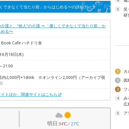
備
4
しくできなくて当たり前」からはじめる〜の詳細データ
笑
5
研
の介護と、“他人”の介護 〜「優しくできなくて当たり前」か
じめる〜
al Book Cafe ハチドリ舎
年6月18日(木)
～21:00
カ
1
店内2,000円+1drink ※オンライン2,000円（アーカイブ視
因
2
能）
フ
3
サイトほか、関連サイトはこちら
み
4
広
ア
5
明日
34℃
／
27℃