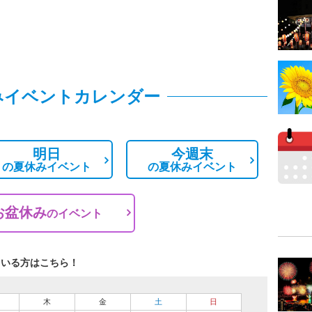
みイベントカレンダー
明日
今週末
の
夏休みイベント
の
夏休みイベント
お盆休み
の
イベント
ている方はこちら！
木
金
土
日