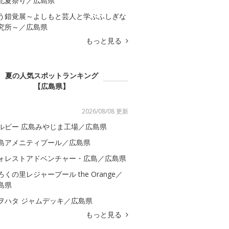
北夏祭り／広島県
う錯覚展～よしもと芸人と学ぶふしぎな
究所～／広島県
もっと見る
夏の人気スポットランキング
【広島県】
2026/08/08 更新
ルビー 広島みやじま工場／広島県
島アメニティプール／広島県
ォレストアドベンチャー・広島／広島県
ろくの里レジャープール the Orange／
島県
ヲハタ ジャムデッキ／広島県
もっと見る