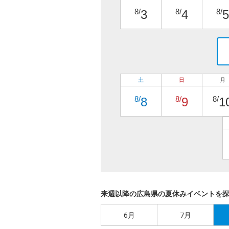
8/
8/
8/
3
4
5
土
日
月
8/
8/
8/
8
9
1
来週以降の広島県の夏休みイベントを
6月
7月