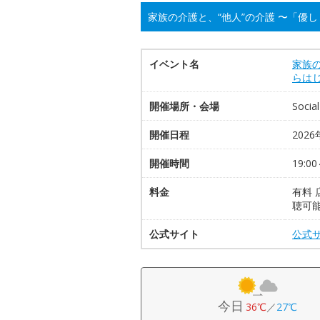
家族の介護と、“他人”の介護 〜「優
イベント名
家族
らは
開催場所・会場
Soci
開催日程
2026
開催時間
19:00
料金
有料 
聴可
公式サイト
公式
今日
36℃
／
27℃