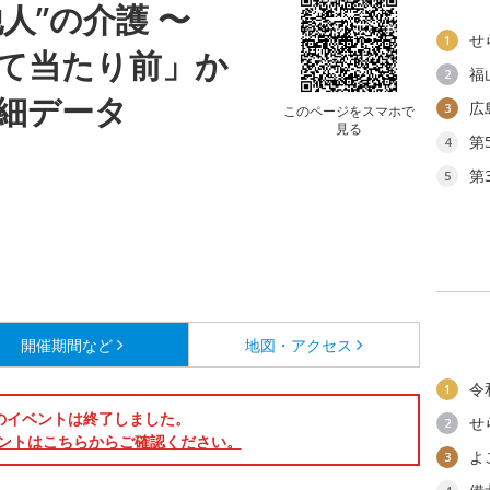
人”の介護 〜
せ
1
て当たり前」か
福
2
細データ
広
3
このページをスマホで
見る
第
4
第
5
開催期間など
地図・アクセス
令
1
のイベントは終了しました。
せ
2
ントはこちらからご確認ください。
よ
3