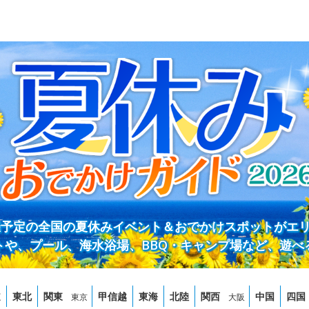
開催予定の全国の夏休みイベント＆おでかけスポットがエ
トや、プール、海水浴場、BBQ・キャンプ場など、遊べ
道
東北
関東
甲信越
東海
北陸
関西
中国
四国
東京
大阪