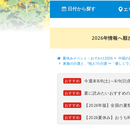
日付から探す
エ
2026年情報へ
夏休みイベント・おでかけ2026
中国の
家族の介護と、“他人”の介護 〜「優しく
今週末8/8(土)～8/9
おすすめ
夏に読みたいおすすめ
おすすめ
【2026年版】全国の
おすすめ
【2026夏休み】おう
おすすめ