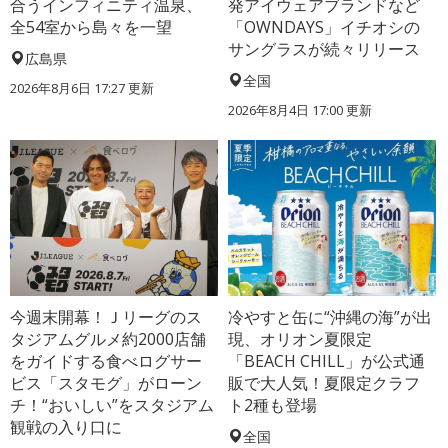
合うインフィニティ温泉、
発アイウェアブランドなど
全54室から島々を一望
「OWNDAYS」イチオシの
サングラスが続々リリース
広島県
全国
2026年8月6日 17:27
更新
2026年8月4日 17:00
更新
今週末開幕！Ｊリーグのス
冷やすと缶に“沖縄の海”が出
タジアムグルメ約2000店舗
現、オリオン夏限定
をガイドする食べログサー
「BEACH CHILL」が公式通
ビス「スタモグ」がローン
販で大人気！夏限定クラフ
チ！“おいしい”をスタジアム
ト2種も登場
観戦の入り口に
全国