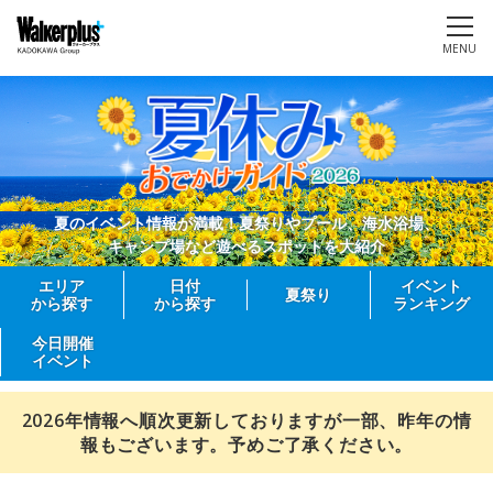
MENU
夏のイベント情報が満載！夏祭りやプール、海水浴場、
キャンプ場など遊べるスポットを大紹介
エリア
日付
イベント
夏祭り
から探す
から探す
ランキング
今日開催
イベント
2026年情報へ順次更新しておりますが一部、昨年の情
報もございます。予めご了承ください。