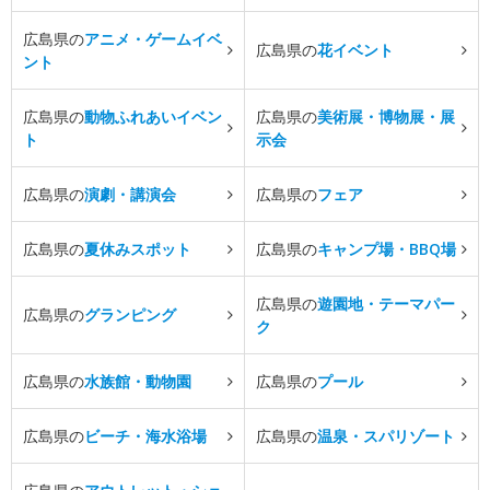
広島県の
アニメ・ゲームイベ
広島県の
花イベント
ント
広島県の
動物ふれあいイベン
広島県の
美術展・博物展・展
ト
示会
広島県の
演劇・講演会
広島県の
フェア
広島県の
夏休みスポット
広島県の
キャンプ場・BBQ場
広島県の
遊園地・テーマパー
広島県の
グランピング
ク
広島県の
水族館・動物園
広島県の
プール
広島県の
ビーチ・海水浴場
広島県の
温泉・スパリゾート