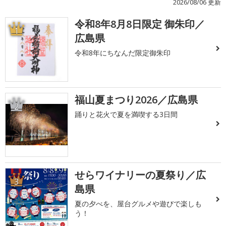
2026/08/06 更新
令和8年8月8日限定 御朱印／
1
広島県
令和8年にちなんだ限定御朱印
福山夏まつり2026／広島県
2
踊りと花火で夏を満喫する3日間
せらワイナリーの夏祭り／広
3
島県
夏の夕べを、屋台グルメや遊びで楽しも
う！