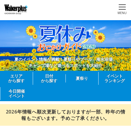
MENU
夏のイベント情報が満載！夏祭りやプール、海水浴場、
キャンプ場など遊べるスポットを大紹介
エリア
日付
イベント
夏祭り
から探す
から探す
ランキング
今日開催
イベント
2026年情報へ順次更新しておりますが一部、昨年の情
報もございます。予めご了承ください。