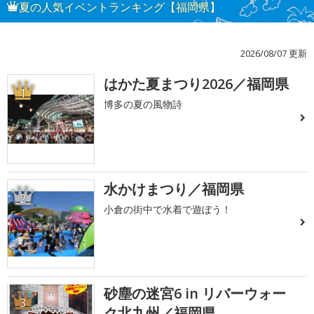
夏の人気イベントランキング【福岡県】
2026/08/07 更新
はかた夏まつり2026／福岡県
1
博多の夏の風物詩
水かけまつり／福岡県
2
小倉の街中で水着で遊ぼう！
砂塵の迷宮6 in リバーウォー
3
ク北九州／福岡県