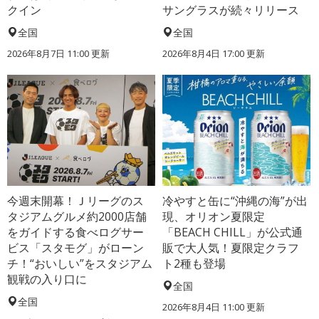
クイン
サングラスが続々リリース
全国
全国
2026年8月7日 11:00
更新
2026年8月4日 17:00
更新
今週末開幕！Ｊリーグのス
冷やすと缶に“沖縄の海”が出
タジアムグルメ約2000店舗
現、オリオン夏限定
をガイドする食べログサー
「BEACH CHILL」が公式通
ビス「スタモグ」がローン
販で大人気！夏限定クラフ
チ！“おいしい”をスタジアム
ト2種も登場
観戦の入り口に
全国
全国
2026年8月4日 11:00
更新