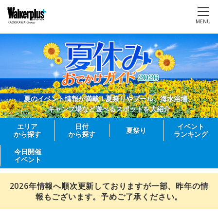
MENU
夏のイベント情報が満載！夏祭りやプール、海水浴場、
キャンプ場など遊べるスポットを大紹介
エリア
日付
イベント
夏祭り
から探す
から探す
ランキング
今日開催
イベント
2026年情報へ順次更新しておりますが一部、昨年の情
報もございます。予めご了承ください。