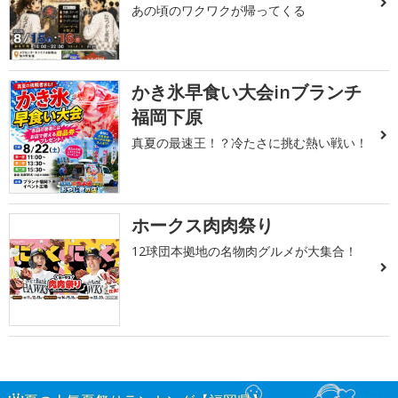
あの頃のワクワクが帰ってくる
かき氷早食い大会inブランチ
福岡下原
真夏の最速王！？冷たさに挑む熱い戦い！
ホークス肉肉祭り
12球団本拠地の名物肉グルメが大集合！