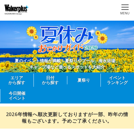
MENU
夏のイベント情報が満載！夏祭りやプール、海水浴場、
キャンプ場など遊べるスポットを大紹介
エリア
日付
イベント
夏祭り
から探す
から探す
ランキング
今日開催
イベント
2026年情報へ順次更新しておりますが一部、昨年の情
報もございます。予めご了承ください。