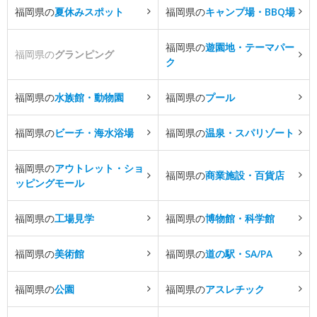
福岡県の
夏休みスポット
福岡県の
キャンプ場・BBQ場
福岡県の
遊園地・テーマパー
福岡県の
グランピング
ク
福岡県の
水族館・動物園
福岡県の
プール
福岡県の
ビーチ・海水浴場
福岡県の
温泉・スパリゾート
福岡県の
アウトレット・ショ
福岡県の
商業施設・百貨店
ッピングモール
福岡県の
工場見学
福岡県の
博物館・科学館
福岡県の
美術館
福岡県の
道の駅・SA/PA
福岡県の
公園
福岡県の
アスレチック