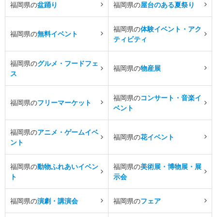
福岡県の
盆踊り
福岡県の
屋台のある夏祭り
福岡県の
体験イベント・アク
福岡県の
無料イベント
ティビティ
福岡県の
グルメ・フードフェ
福岡県の
物産展
ス
福岡県の
コンサート・音楽イ
福岡県の
フリーマーケット
ベント
福岡県の
アニメ・ゲームイベ
福岡県の
花イベント
ント
福岡県の
動物ふれあいイベン
福岡県の
美術展・博物展・展
ト
示会
福岡県の
演劇・講演会
福岡県の
フェア