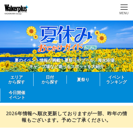
MENU
夏のイベント情報が満載！夏祭りやプール、海水浴場、
キャンプ場など遊べるスポットを大紹介
エリア
日付
イベント
夏祭り
から探す
から探す
ランキング
今日開催
イベント
2026年情報へ順次更新しておりますが一部、昨年の情
報もございます。予めご了承ください。