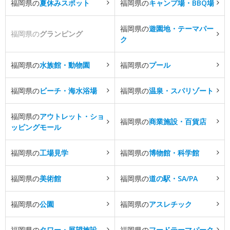
福岡県の
夏休みスポット
福岡県の
キャンプ場・BBQ場
福岡県の
遊園地・テーマパー
福岡県の
グランピング
ク
福岡県の
水族館・動物園
福岡県の
プール
福岡県の
ビーチ・海水浴場
福岡県の
温泉・スパリゾート
福岡県の
アウトレット・ショ
福岡県の
商業施設・百貨店
ッピングモール
福岡県の
工場見学
福岡県の
博物館・科学館
福岡県の
美術館
福岡県の
道の駅・SA/PA
福岡県の
公園
福岡県の
アスレチック
福岡県の
タワー・展望施設
福岡県の
フードテーマパーク