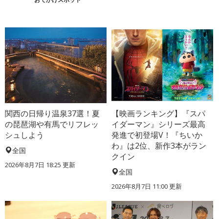
関西の日帰り温泉37選！夏
【映画ランキング】『スパ
の琵琶湖や有馬でリフレッ
イダーマン』シリーズ最高
シュしよう
発進で初登場V！『ちいか
わ』は2位、新作3本がラン
全国
クイン
2026年8月7日 18:25
更新
全国
2026年8月7日 11:00
更新