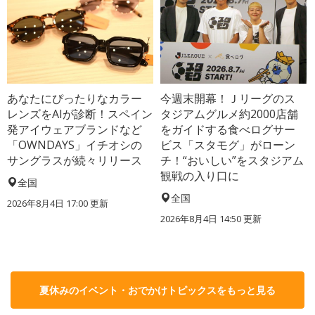
あなたにぴったりなカラー
今週末開幕！Ｊリーグのス
レンズをAIが診断！スペイン
タジアムグルメ約2000店舗
発アイウェアブランドなど
をガイドする食べログサー
「OWNDAYS」イチオシの
ビス「スタモグ」がローン
サングラスが続々リリース
チ！“おいしい”をスタジアム
観戦の入り口に
全国
全国
2026年8月4日 17:00
更新
2026年8月4日 14:50
更新
夏休みのイベント・おでかけトピックスをもっと見る