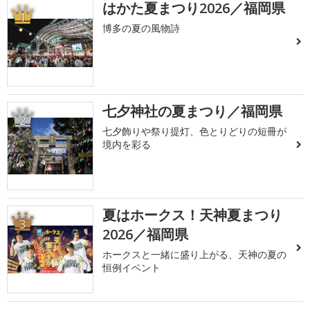
はかた夏まつり2026／福岡県
1
博多の夏の風物詩
七夕神社の夏まつり／福岡県
2
七夕飾りや祭り提灯、色とりどりの短冊が
境内を彩る
夏はホークス！天神夏まつり
3
2026／福岡県
ホークスと一緒に盛り上がる、天神の夏の
恒例イベント