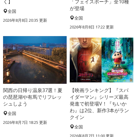
く】
「フェイスポーチ」全10種
が登場
全国
全国
2026年8月8日 20:35
更新
2026年8月8日 17:22
更新
関西の日帰り温泉37選！夏
【映画ランキング】『スパ
の琵琶湖や有馬でリフレッ
イダーマン』シリーズ最高
シュしよう
発進で初登場V！『ちいか
わ』は2位、新作3本がラン
全国
クイン
2026年8月7日 18:25
更新
全国
2026年8月7日 11:00
更新