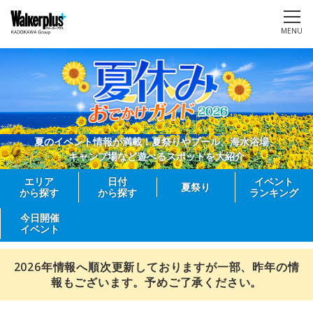
MENU
夏のイベント情報が満載！夏祭りやプール、海水浴場、
キャンプ場など遊べるスポットを大紹介
エリア
日付
イベント
夏祭り
から探す
から探す
ランキング
今日開催
イベント
2026年情報へ順次更新しておりますが一部、昨年の情
報もございます。予めご了承ください。