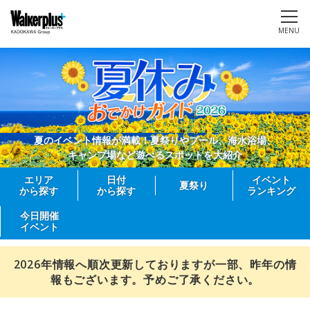
MENU
夏のイベント情報が満載！夏祭りやプール、海水浴場、
キャンプ場など遊べるスポットを大紹介
エリア
日付
イベント
夏祭り
から探す
から探す
ランキング
今日開催
イベント
2026年情報へ順次更新しておりますが一部、昨年の情
報もございます。予めご了承ください。