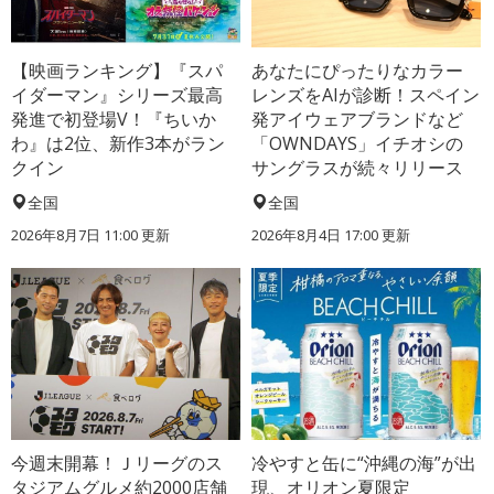
【映画ランキング】『スパ
あなたにぴったりなカラー
イダーマン』シリーズ最高
レンズをAIが診断！スペイン
発進で初登場V！『ちいか
発アイウェアブランドなど
わ』は2位、新作3本がラン
「OWNDAYS」イチオシの
クイン
サングラスが続々リリース
全国
全国
2026年8月7日 11:00
更新
2026年8月4日 17:00
更新
今週末開幕！Ｊリーグのス
冷やすと缶に“沖縄の海”が出
タジアムグルメ約2000店舗
現、オリオン夏限定