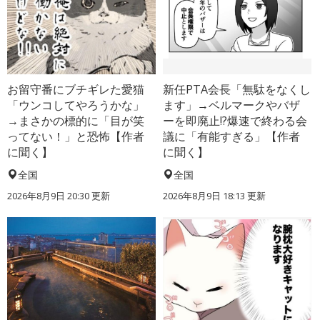
お留守番にブチギレた愛猫
新任PTA会長「無駄をなくし
「ウンコしてやろうかな」
ます」→ベルマークやバザ
→まさかの標的に「目が笑
ーを即廃止!?爆速で終わる会
ってない！」と恐怖【作者
議に「有能すぎる」【作者
に聞く】
に聞く】
全国
全国
2026年8月9日 20:30
更新
2026年8月9日 18:13
更新