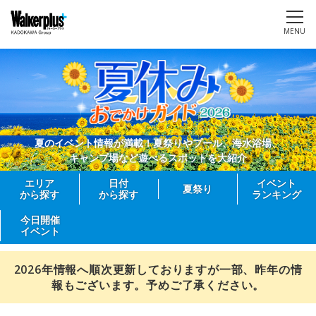
MENU
夏のイベント情報が満載！夏祭りやプール、海水浴場、
キャンプ場など遊べるスポットを大紹介
エリア
日付
イベント
夏祭り
から探す
から探す
ランキング
今日開催
イベント
2026年情報へ順次更新しておりますが一部、昨年の情
報もございます。予めご了承ください。