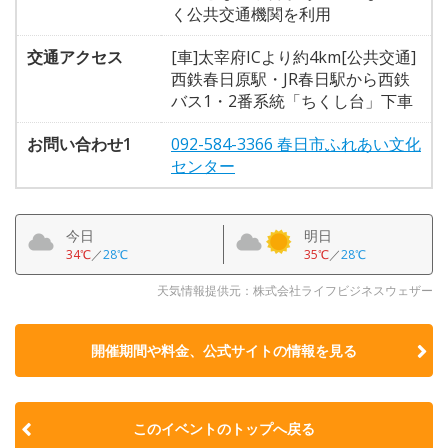
く公共交通機関を利用
交通アクセス
[車]太宰府ICより約4km[公共交通]
西鉄春日原駅・JR春日駅から西鉄
バス1・2番系統「ちくし台」下車
お問い合わせ1
092-584-3366 春日市ふれあい文化
センター
今日
明日
34℃
／
28℃
35℃
／
28℃
天気情報提供元：株式会社ライフビジネスウェザー
開催期間や料金、公式サイトの
情報を見る
このイベントのトップへ戻る