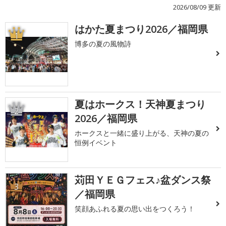
2026/08/09 更新
はかた夏まつり2026／福岡県
1
博多の夏の風物詩
夏はホークス！天神夏まつり
2
2026／福岡県
ホークスと一緒に盛り上がる、天神の夏の
恒例イベント
苅田ＹＥＧフェス♪盆ダンス祭
3
／福岡県
笑顔あふれる夏の思い出をつくろう！