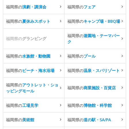
福岡県の
演劇・講演会
福岡県の
フェア
福岡県の
夏休みスポット
福岡県の
キャンプ場・BBQ場
福岡県の
遊園地・テーマパー
福岡県の
グランピング
ク
福岡県の
水族館・動物園
福岡県の
プール
福岡県の
ビーチ・海水浴場
福岡県の
温泉・スパリゾート
福岡県の
アウトレット・ショ
福岡県の
商業施設・百貨店
ッピングモール
福岡県の
工場見学
福岡県の
博物館・科学館
福岡県の
美術館
福岡県の
道の駅・SA/PA