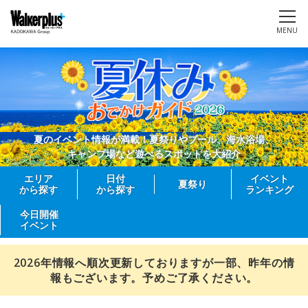
MENU
夏のイベント情報が満載！夏祭りやプール、海水浴場、
キャンプ場など遊べるスポットを大紹介
エリア
日付
イベント
夏祭り
から探す
から探す
ランキング
今日開催
イベント
2026年情報へ順次更新しておりますが一部、昨年の情
報もございます。予めご了承ください。