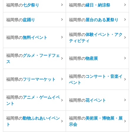
福岡県の
七夕祭り
福岡県の
縁日・納涼祭
福岡県の
盆踊り
福岡県の
屋台のある夏祭り
福岡県の
体験イベント・アク
福岡県の
無料イベント
ティビティ
福岡県の
グルメ・フードフェ
福岡県の
物産展
ス
福岡県の
コンサート・音楽イ
福岡県の
フリーマーケット
ベント
福岡県の
アニメ・ゲームイベ
福岡県の
花イベント
ント
福岡県の
動物ふれあいイベン
福岡県の
美術展・博物展・展
ト
示会