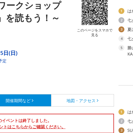
ワークショップ
は
1
』を読もう！～
七
2
夏
3
このページをスマホで
見る
七
4
勝
5
5日(日)
K
予定
開催期間など
地図・アクセス
は
1
のイベントは終了しました。
七
2
ントはこちらからご確認ください。
SU
3