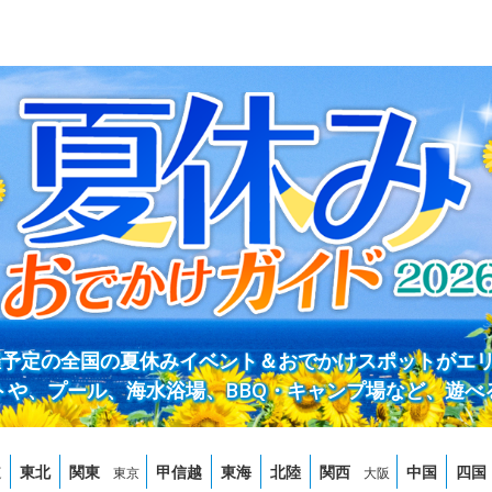
開催予定の全国の夏休みイベント＆おでかけスポットがエ
トや、プール、海水浴場、BBQ・キャンプ場など、遊べ
道
東北
関東
甲信越
東海
北陸
関西
中国
四国
東京
大阪