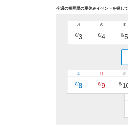
今週の福岡県の夏休みイベントを探し
月
火
水
8/
8/
8/
3
4
5
土
日
月
8/
8/
8/
8
9
1