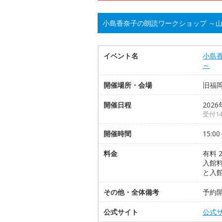
小島香奈子の朗読ワークショップ ～
イベント名
小島
～
開催場所・会場
旧福
開催日程
2026
受付1
開催時間
15:00
料金
有料 
入館
と入
その他・全体備考
予約開
公式サイト
公式