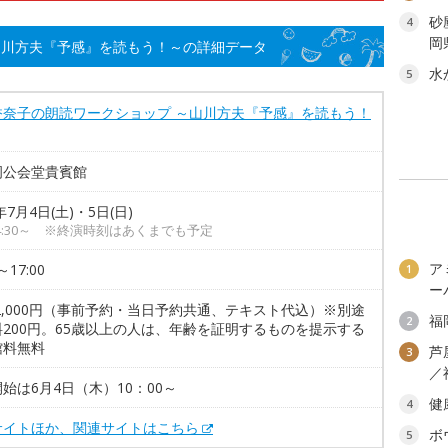
砂
4
岡
山川方夫『予感』を読もう！～の詳細データ
水
5
香奈子の朗読ワークショップ ～山川方夫『予感』を読もう！
岡公会堂貴賓館
年7月4日(土)・5日(日)
4:30～ ※終演時刻はあくまでも予定
ア
～17:00
1
ー
2,000円（事前予約・当日予約共通、テキスト代込）※別途
福
2
料200円。65歳以上の人は、年齢を証明するものを提示する
館料無料
芦
3
／
始は6月4日（木）10：00～
健
4
サイトほか、関連サイトはこちら
ボ
5