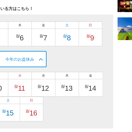
ている方はこちら！
木
金
土
日
8/
8/
8/
8/
6
7
8
9
今年のお盆休み
火
水
木
金
8/
8/
8/
8/
0
11
12
13
14
土
日
8/
8/
15
16