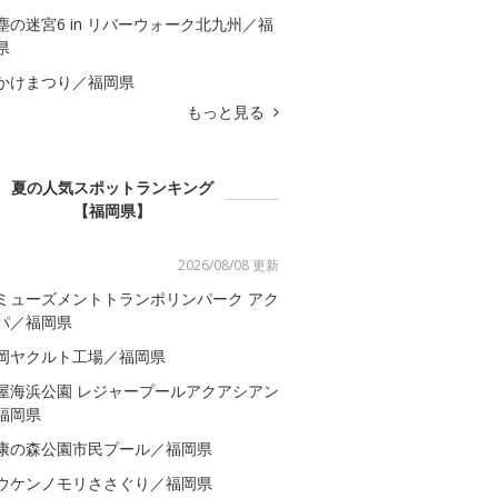
塵の迷宮6 in リバーウォーク北九州／福
県
かけまつり／福岡県
もっと見る
夏の人気スポットランキング
【福岡県】
2026/08/08 更新
ミューズメントトランポリンパーク アク
パ／福岡県
岡ヤクルト工場／福岡県
屋海浜公園 レジャープールアクアシアン
福岡県
康の森公園市民プール／福岡県
ウケンノモリささぐり／福岡県