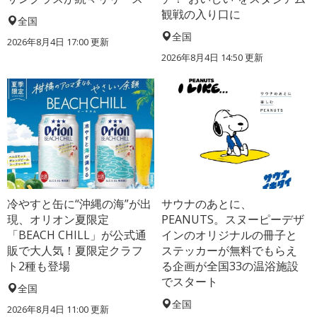
観戦の入り口に
全国
全国
2026年8月4日 17:00
更新
2026年8月4日 14:50
更新
冷やすと缶に“沖縄の海”が出
サウナのあとに、
現、オリオン夏限定
PEANUTS。スヌーピーデザ
「BEACH CHILL」が公式通
インのオリジナルの冊子と
販で大人気！夏限定クラフ
ステッカーが無料でもらえ
ト2種も登場
る企画が全国33の温浴施設
でスタート
全国
全国
2026年8月4日 11:00
更新