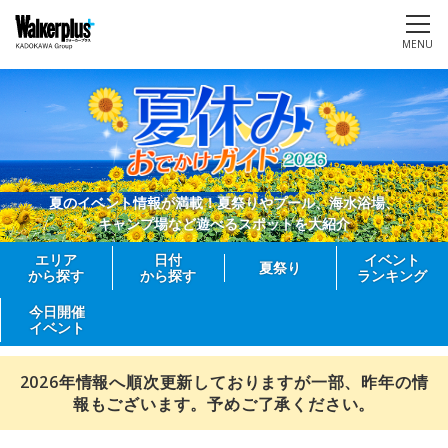
MENU
夏のイベント情報が満載！夏祭りやプール、海水浴場、
キャンプ場など遊べるスポットを大紹介
エリア
日付
イベント
夏祭り
から探す
から探す
ランキング
今日開催
イベント
2026年情報へ順次更新しておりますが一部、昨年の情
報もございます。予めご了承ください。