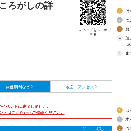
ころがしの詳
は
1
七
2
夏
3
このページをスマホで
見る
勝
4
K
ま
5
開催期間など
地図・アクセス
のイベントは終了しました。
は
1
ントはこちらからご確認ください。
水
2
砂
3