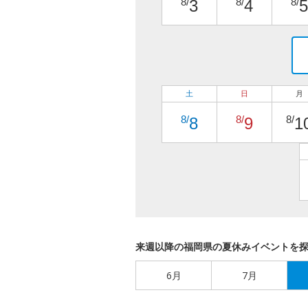
8/
8/
8/
3
4
5
土
日
月
8/
8/
8/
8
9
1
来週以降の福岡県の夏休みイベントを
6月
7月