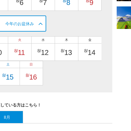
8/
8/
8/
8/
6
7
8
9
今年のお盆休み
火
水
木
金
8/
8/
8/
8/
0
11
12
13
14
土
日
8/
8/
15
16
探している方はこちら！
8月