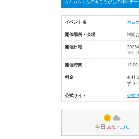
カムカムくんの玉ころがしの詳細デー
イベント名
カム
開催場所・会場
福岡
開催日程
2026
1回目1
開催時間
11:00
料金
有料 
ずワ
公式サイト
公式
今日
38℃
／
30℃