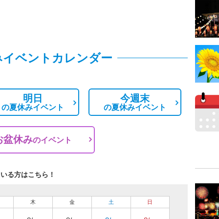
みイベントカレンダー
明日
今週末
の
夏休みイベント
の
夏休みイベント
お盆休み
の
イベント
ている方はこちら！
木
金
土
日