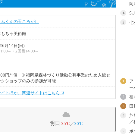
タ
岡
SU
4
カムくんの玉ころがし
七
5
おもちゃ美術館
年6月14日(日)
1:00～・2回目14:00～
500円/1個 ※福岡県森林づくり活動公募事業のため入館せ
ークショップのみの参加が可能
ア
1
ー
サイトほか、関連サイトはこちら
福
2
田
3
芦
4
／
明日
35℃
／
30℃
ボ
5