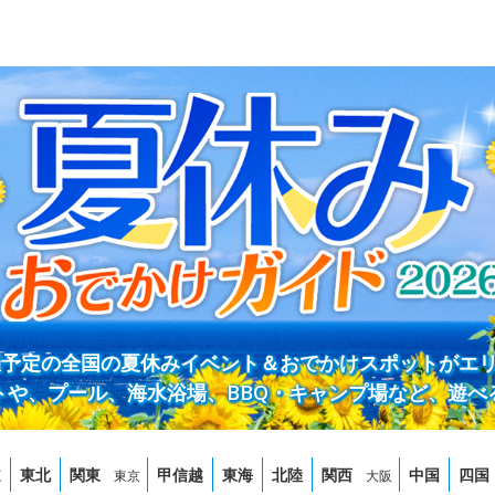
開催予定の全国の夏休みイベント＆おでかけスポットがエ
トや、プール、海水浴場、BBQ・キャンプ場など、遊べ
道
東北
関東
甲信越
東海
北陸
関西
中国
四国
東京
大阪