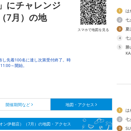
」にチャレンジ
は
1
（7月）の地
七
2
夏
3
スマホで地図を見る
七
4
勝
5
K
配布し先着100名に達し次第受付終了。時
1:00～開始。
開催期間など
地図・アクセス
は
1
七
2
オン伊都店）（7月）の地図・アクセス
SU
3