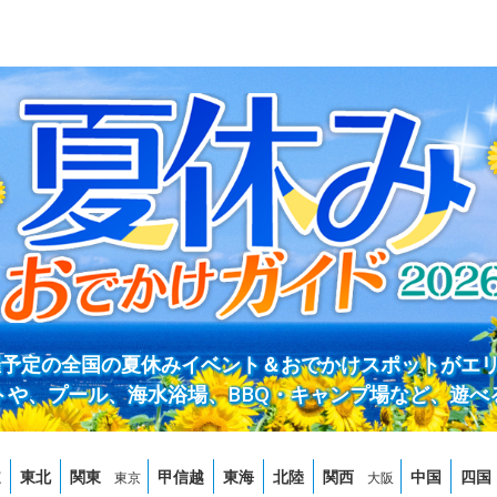
開催予定の全国の夏休みイベント＆おでかけスポットがエ
トや、プール、海水浴場、BBQ・キャンプ場など、遊べ
道
東北
関東
甲信越
東海
北陸
関西
中国
四国
東京
大阪