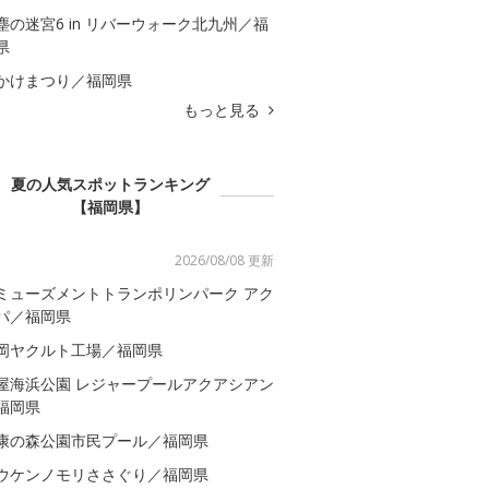
塵の迷宮6 in リバーウォーク北九州／福
県
かけまつり／福岡県
もっと見る
夏の人気スポットランキング
【福岡県】
2026/08/08 更新
ミューズメントトランポリンパーク アク
パ／福岡県
岡ヤクルト工場／福岡県
屋海浜公園 レジャープールアクアシアン
福岡県
康の森公園市民プール／福岡県
ウケンノモリささぐり／福岡県