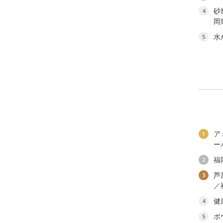
砂
4
岡
水
5
ア
1
ー
福
2
芦
3
／
健
4
ボ
5