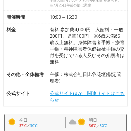
午前の部14：00～どちらかの時間を選べる。
※7月25日午前の部は満席
開催時間
10:00～15:30
料金
有料 参加費4,000円 入館料：一般
200円、児童100円 ※6歳未満65
歳以上無料。身体障害者手帳・療育
手帳・精神障害者保健福祉手帳の交
付を受けている人及びその介護者は
無料
その他・全体備考
主催：株式会社日比谷花壇(指定管
理者)
公式サイト
公式サイトほか、関連サイトはこち
ら
今日
明日
37℃
／
30℃
36℃
／
30℃