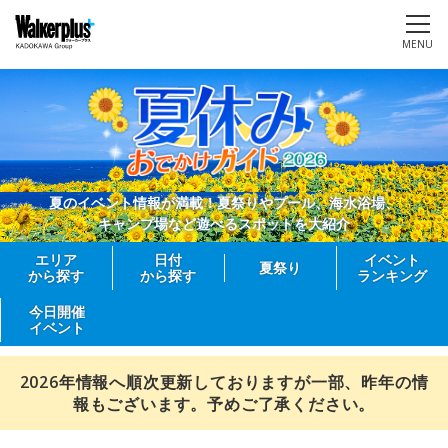
MENU
夏のイベント情報が満載！夏祭りやプール、海水浴場、
キャンプ場など遊べるスポットを大紹介
エリア
日付
イベント
夏祭り
から探す
から探す
ランキング
今日開催
イベント
2026年情報へ順次更新しておりますが一部、昨年の情
報もございます。予めご了承ください。