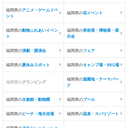
福岡県の
アニメ・ゲームイベ
福岡県の
花イベント
ント
福岡県の
動物ふれあいイベン
福岡県の
美術展・博物展・展
ト
示会
福岡県の
演劇・講演会
福岡県の
フェア
福岡県の
夏休みスポット
福岡県の
キャンプ場・BBQ場
福岡県の
遊園地・テーマパー
福岡県の
グランピング
ク
福岡県の
水族館・動物園
福岡県の
プール
福岡県の
ビーチ・海水浴場
福岡県の
温泉・スパリゾート
福岡県の
アウトレット・ショ