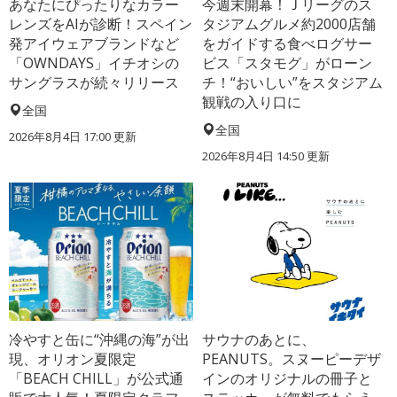
あなたにぴったりなカラー
今週末開幕！Ｊリーグのス
レンズをAIが診断！スペイン
タジアムグルメ約2000店舗
発アイウェアブランドなど
をガイドする食べログサー
「OWNDAYS」イチオシの
ビス「スタモグ」がローン
サングラスが続々リリース
チ！“おいしい”をスタジアム
観戦の入り口に
全国
全国
2026年8月4日 17:00
更新
2026年8月4日 14:50
更新
冷やすと缶に“沖縄の海”が出
サウナのあとに、
現、オリオン夏限定
PEANUTS。スヌーピーデザ
「BEACH CHILL」が公式通
インのオリジナルの冊子と