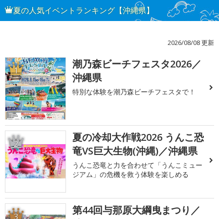
夏の人気イベントランキング【沖縄県】
2026/08/08 更新
潮乃森ビーチフェスタ2026／
1
沖縄県
特別な体験を潮乃森ビーチフェスタで！
夏の冷却大作戦2026 うんこ恐
2
竜VS巨大生物(沖縄)／沖縄県
うんこ恐竜と力を合わせて「うんこミュー
ジアム」の危機を救う体験を楽しめる
第44回与那原大綱曳まつり／
3