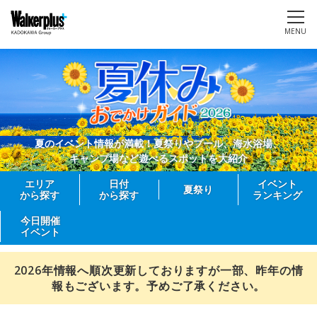
MENU
夏のイベント情報が満載！夏祭りやプール、海水浴場、
キャンプ場など遊べるスポットを大紹介
エリア
日付
イベント
夏祭り
から探す
から探す
ランキング
今日開催
イベント
2026年情報へ順次更新しておりますが一部、昨年の情
報もございます。予めご了承ください。