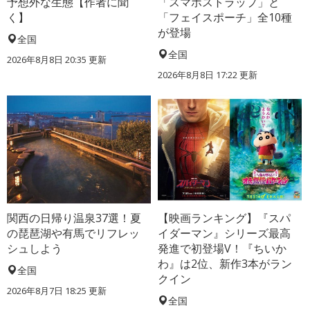
予想外な生態【作者に聞
「スマホストラップ」と
く】
「フェイスポーチ」全10種
が登場
全国
全国
2026年8月8日 20:35
更新
2026年8月8日 17:22
更新
関西の日帰り温泉37選！夏
【映画ランキング】『スパ
の琵琶湖や有馬でリフレッ
イダーマン』シリーズ最高
シュしよう
発進で初登場V！『ちいか
わ』は2位、新作3本がラン
全国
クイン
2026年8月7日 18:25
更新
全国