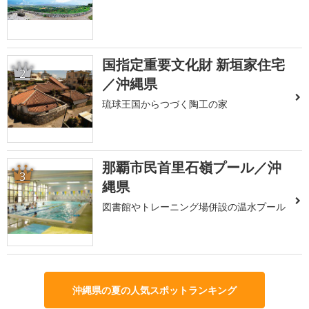
国指定重要文化財 新垣家住宅
2
／沖縄県
琉球王国からつづく陶工の家
那覇市民首里石嶺プール／沖
3
縄県
図書館やトレーニング場併設の温水プール
沖縄県の夏の人気スポットランキング