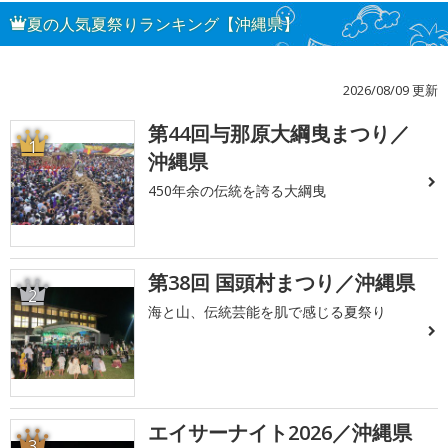
夏の人気夏祭りランキング【沖縄県】
2026/08/09 更新
第44回与那原大綱曳まつり／
1
沖縄県
450年余の伝統を誇る大綱曳
第38回 国頭村まつり／沖縄県
2
海と山、伝統芸能を肌で感じる夏祭り
エイサーナイト2026／沖縄県
3