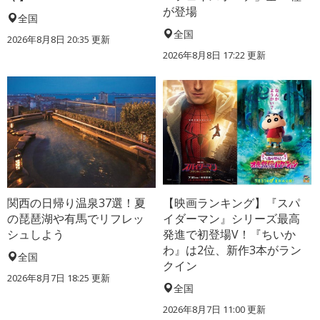
が登場
全国
全国
2026年8月8日 20:35
更新
2026年8月8日 17:22
更新
関西の日帰り温泉37選！夏
【映画ランキング】『スパ
の琵琶湖や有馬でリフレッ
イダーマン』シリーズ最高
シュしよう
発進で初登場V！『ちいか
わ』は2位、新作3本がラン
全国
クイン
2026年8月7日 18:25
更新
全国
2026年8月7日 11:00
更新