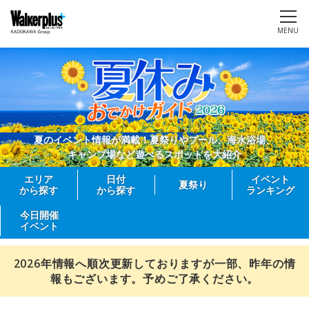
MENU
夏のイベント情報が満載！夏祭りやプール、海水浴場、
キャンプ場など遊べるスポットを大紹介
エリア
日付
イベント
夏祭り
から探す
から探す
ランキング
今日開催
イベント
2026年情報へ順次更新しておりますが一部、昨年の情
報もございます。予めご了承ください。