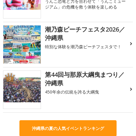
うんこ恐竜と力を合わせて「うんこミュー
ジアム」の危機を救う体験を楽しめる
潮乃森ビーチフェスタ2026／
2
沖縄県
特別な体験を潮乃森ビーチフェスタで！
第44回与那原大綱曳まつり／
3
沖縄県
450年余の伝統を誇る大綱曳
沖縄県の夏の人気イベントランキング