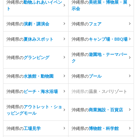
沖縄県の
動物ふれあいイベン
沖縄県の
美術展・博物展・展
ト
示会
沖縄県の
演劇・講演会
沖縄県の
フェア
沖縄県の
夏休みスポット
沖縄県の
キャンプ場・BBQ場
沖縄県の
遊園地・テーマパー
沖縄県の
グランピング
ク
沖縄県の
水族館・動物園
沖縄県の
プール
沖縄県の
ビーチ・海水浴場
沖縄県の
温泉・スパリゾート
沖縄県の
アウトレット・ショ
沖縄県の
商業施設・百貨店
ッピングモール
沖縄県の
工場見学
沖縄県の
博物館・科学館