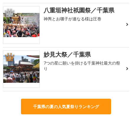
八重垣神社祇園祭／千葉県
2
神輿とお囃子が連なる様は圧巻
妙見大祭／千葉県
3
7つの星に願いを掛ける千葉神社最大の祭
り
千葉県の夏の人気夏祭りランキング