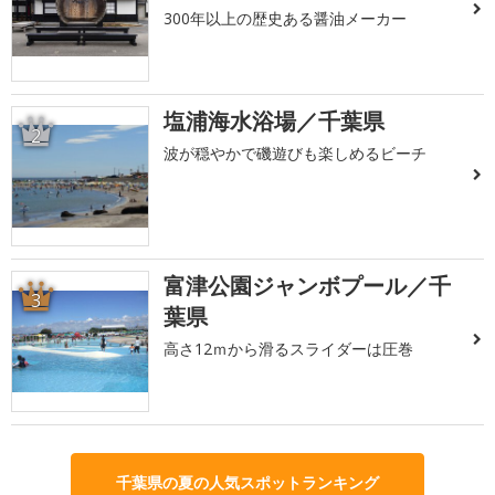
300年以上の歴史ある醤油メーカー
塩浦海水浴場／千葉県
2
波が穏やかで磯遊びも楽しめるビーチ
富津公園ジャンボプール／千
3
葉県
高さ12ｍから滑るスライダーは圧巻
千葉県の夏の人気スポットランキング