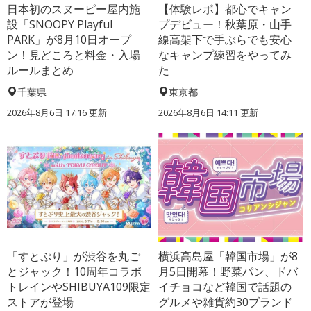
日本初のスヌーピー屋内施
【体験レポ】都心でキャン
設「SNOOPY Playful
プデビュー！秋葉原・山手
PARK」が8月10日オープ
線高架下で手ぶらでも安心
ン！見どころと料金・入場
なキャンプ練習をやってみ
ルールまとめ
た
千葉県
東京都
2026年8月6日 17:16
更新
2026年8月6日 14:11
更新
「すとぷり」が渋谷を丸ご
横浜高島屋「韓国市場」が8
とジャック！10周年コラボ
月5日開幕！野菜パン、ドバ
トレインやSHIBUYA109限定
イチョコなど韓国で話題の
ストアが登場
グルメや雑貨約30ブランド