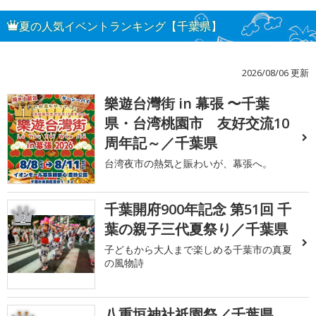
夏の人気イベントランキング【千葉県】
2026/08/06 更新
樂遊台灣街 in 幕張 〜千葉
1
県・台湾桃園市 友好交流10
周年記～／千葉県
台湾夜市の熱気と賑わいが、幕張へ。
千葉開府900年記念 第51回 千
2
葉の親子三代夏祭り／千葉県
子どもから大人まで楽しめる千葉市の真夏
の風物詩
八重垣神社祇園祭／千葉県