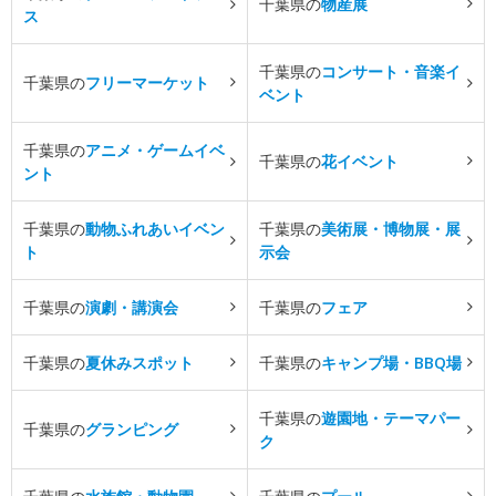
千葉県の
物産展
ス
千葉県の
コンサート・音楽イ
千葉県の
フリーマーケット
ベント
千葉県の
アニメ・ゲームイベ
千葉県の
花イベント
ント
千葉県の
動物ふれあいイベン
千葉県の
美術展・博物展・展
ト
示会
千葉県の
演劇・講演会
千葉県の
フェア
千葉県の
夏休みスポット
千葉県の
キャンプ場・BBQ場
千葉県の
遊園地・テーマパー
千葉県の
グランピング
ク