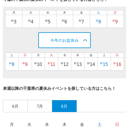
月
火
水
木
金
土
日
8/
8/
8/
8/
8/
8/
8/
3
4
5
6
7
8
9
今年のお盆休み
土
日
月
火
水
木
金
土
日
8/
8/
8/
8/
8/
8/
8/
8/
8/
8
9
10
11
12
13
14
15
16
来週以降の千葉県の夏休みイベントを探している方はこちら！
6月
7月
8月
月
火
水
木
金
土
日