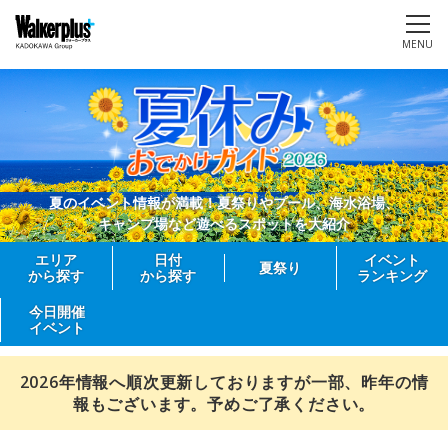
MENU
夏のイベント情報が満載！夏祭りやプール、海水浴場、
キャンプ場など遊べるスポットを大紹介
エリア
日付
イベント
夏祭り
から探す
から探す
ランキング
今日開催
イベント
2026年情報へ順次更新しておりますが一部、昨年の情
報もございます。予めご了承ください。