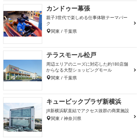
カンドゥー幕張
親子3世代で楽しめる仕事体験テーマパー
ク
関東 / 千葉県
テラスモール松戸
周辺エリアのニーズに対応した約180店舗
からなる大型ショッピングモール
関東 / 千葉県
キュービックプラザ新横浜
JR新横浜駅直結でアクセス抜群の商業施設
関東 / 神奈川県