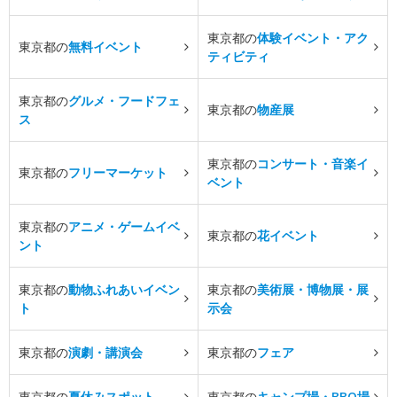
東京都の
体験イベント・アク
東京都の
無料イベント
ティビティ
東京都の
グルメ・フードフェ
東京都の
物産展
ス
東京都の
コンサート・音楽イ
東京都の
フリーマーケット
ベント
東京都の
アニメ・ゲームイベ
東京都の
花イベント
ント
東京都の
動物ふれあいイベン
東京都の
美術展・博物展・展
ト
示会
東京都の
演劇・講演会
東京都の
フェア
東京都の
夏休みスポット
東京都の
キャンプ場・BBQ場