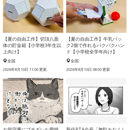
【夏の自由工作】切頂八面
【夏の自由工作】牛乳パッ
体の貯金箱【小学校3年生以
ク2個で作れるパクパクハン
上向け】
ド【小学校全学年向け】
全国
全国
2026年8月10日 11:00
更新
2026年8月10日 08:00
更新
お留守番にブチギレた愛猫
新任PTA会長「無駄をなくし