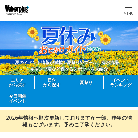
MENU
夏のイベント情報が満載！夏祭りやプール、海水浴場、
キャンプ場など遊べるスポットを大紹介
エリア
日付
イベント
夏祭り
から探す
から探す
ランキング
今日開催
イベント
2026年情報へ順次更新しておりますが一部、昨年の情
報もございます。予めご了承ください。