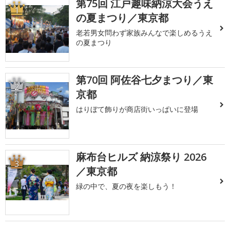
第75回 江戸趣味納涼大会うえ
1
の夏まつり／東京都
老若男女問わず家族みんなで楽しめるうえ
の夏まつり
第70回 阿佐谷七夕まつり／東
2
京都
はりぼて飾りが商店街いっぱいに登場
麻布台ヒルズ 納涼祭り 2026
3
／東京都
緑の中で、夏の夜を楽しもう！