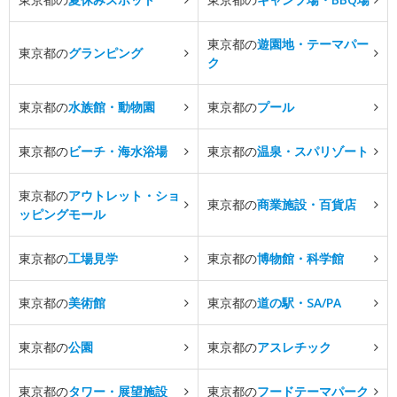
東京都の
遊園地・テーマパー
東京都の
グランピング
ク
東京都の
水族館・動物園
東京都の
プール
東京都の
ビーチ・海水浴場
東京都の
温泉・スパリゾート
東京都の
アウトレット・ショ
東京都の
商業施設・百貨店
ッピングモール
東京都の
工場見学
東京都の
博物館・科学館
東京都の
美術館
東京都の
道の駅・SA/PA
東京都の
公園
東京都の
アスレチック
東京都の
タワー・展望施設
東京都の
フードテーマパーク