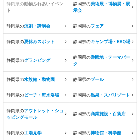
静岡県の
動物ふれあいイベン
静岡県の
美術展・博物展・展
ト
示会
静岡県の
演劇・講演会
静岡県の
フェア
静岡県の
夏休みスポット
静岡県の
キャンプ場・BBQ場
静岡県の
遊園地・テーマパー
静岡県の
グランピング
ク
静岡県の
水族館・動物園
静岡県の
プール
静岡県の
ビーチ・海水浴場
静岡県の
温泉・スパリゾート
静岡県の
アウトレット・ショ
静岡県の
商業施設・百貨店
ッピングモール
静岡県の
工場見学
静岡県の
博物館・科学館