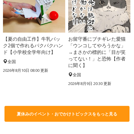
【夏の自由工作】牛乳パッ
お留守番にブチギレた愛猫
ク2個で作れるパクパクハン
「ウンコしてやろうかな」
ド【小学校全学年向け】
→まさかの標的に「目が笑
ってない！」と恐怖【作者
全国
に聞く】
2026年8月10日 08:00
更新
全国
2026年8月9日 20:30
更新
夏休みのイベント・おでかけトピックスをもっと見る