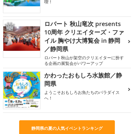
喫！
ロバート 秋山竜次 presents
2
10周年 クリエイターズ・ファ
イル 胸やけ大博覧会 in 静岡
／静岡県
ロバート秋山が架空のクリエイターに扮す
る企画の展覧会がパワーアップ
かわったおもしろ水族館／静
3
岡県
ようこそおもしろお魚たちのパラダイス
へ！
静岡県の夏の人気イベントランキング