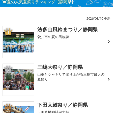
夏の人気夏祭りランキング【静岡県】
2026/08/10 更新
法多山風鈴まつり／静岡県
1
袋井市の夏の風物詩
三嶋大祭り／静岡県
2
山車とシャギリで盛り上がる三島市最大の
夏祭り
下田太鼓祭り／静岡県
3
下田八幡神社例大祭