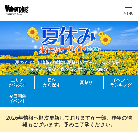
MENU
夏のイベント情報が満載！夏祭りやプール、海水浴場、
キャンプ場など遊べるスポットを大紹介
エリア
日付
イベント
夏祭り
から探す
から探す
ランキング
今日開催
イベント
2026年情報へ順次更新しておりますが一部、昨年の情
報もございます。予めご了承ください。