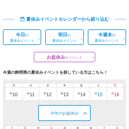
夏休みイベントカレンダーから絞り込む
今日
明日
今週末
の
の
の
夏休みイベント
夏休みイベント
夏休みイベント
お盆休み
の
イベント
今週の静岡県の夏休みイベントを探している方はこちら！
月
火
水
木
金
土
日
8/
8/
8/
8/
8/
8/
8/
10
11
12
13
14
15
16
今年のお盆休み
土
日
月
火
水
木
金
土
日