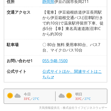
住所
静岡県
伊豆の国市長岡211
交通アクセス
【電車】伊豆箱根鉄道伊豆長岡駅
から伊豆箱根交通バス(沼津駅行き
で約10分)で温泉駅停留所下車、徒
歩5分 【車】東名高速道路沼津IC
から約30分
駐車場
〇 80台 無料 乗用車80台、バス7
台、マイクロバス10台
お問い合わせ1
055-948-1500
公式サイト
公式サイトほか、関連サイトはこ
ちら
今日
明日
33℃
／
27℃
33℃
／
27℃
天気情報提供元：株式会社ライフビジネスウェザー