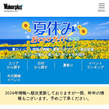
MENU
夏のイベント情報が満載！夏祭りやプール、海水浴場、
キャンプ場など遊べるスポットを大紹介
エリア
日付
イベント
夏祭り
から探す
から探す
ランキング
今日開催
イベント
2026年情報へ順次更新しておりますが一部、昨年の情
報もございます。予めご了承ください。