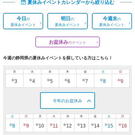
夏休みイベントカレンダーから絞り込む
今日
明日
今週末
の
の
の
夏休みイベント
夏休みイベント
夏休みイベント
お盆休み
の
イベント
今週の静岡県の夏休みイベントを探している方はこちら！
月
火
水
木
金
土
日
8/
8/
8/
8/
8/
8/
8/
3
4
5
6
7
8
9
今年のお盆休み
土
日
月
火
水
木
金
土
日
8/
8/
8/
8/
8/
8/
8/
8/
8/
8
9
10
11
12
13
14
15
16