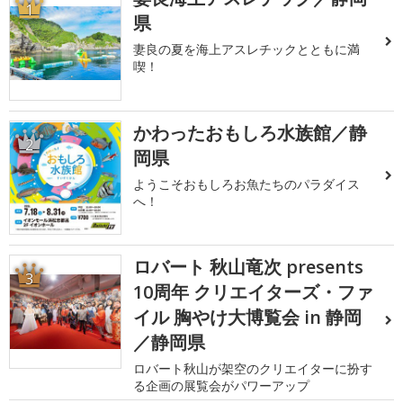
1
県
妻良の夏を海上アスレチックとともに満
喫！
かわったおもしろ水族館／静
2
岡県
ようこそおもしろお魚たちのパラダイス
へ！
ロバート 秋山竜次 presents
3
10周年 クリエイターズ・ファ
イル 胸やけ大博覧会 in 静岡
／静岡県
ロバート秋山が架空のクリエイターに扮す
る企画の展覧会がパワーアップ