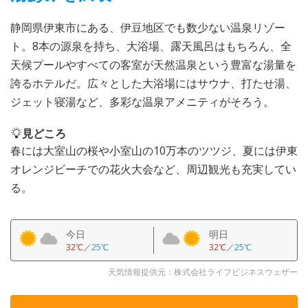
静岡県伊東市にある、伊豆地区でも数少ない温泉リゾー
ト。8本の源泉を持ち、大浴場、露天風呂はもちろん、全
天候プールやすべての客室が天然温泉という豊富な湯量を
誇るホテルだ。広々とした大浴場にはサウナ、打たせ湯、
ジェット寝湯など、多彩な温泉アメニティがそろう。
見どころ
春には大室山の桜や小室山の10万本のツツジ、夏には伊東
オレンジビーチでの花火大会など、周辺観光も充実してい
る。
今日
明日
32℃
／
25℃
32℃
／
25℃
天気情報提供元：株式会社ライフビジネスウェザー