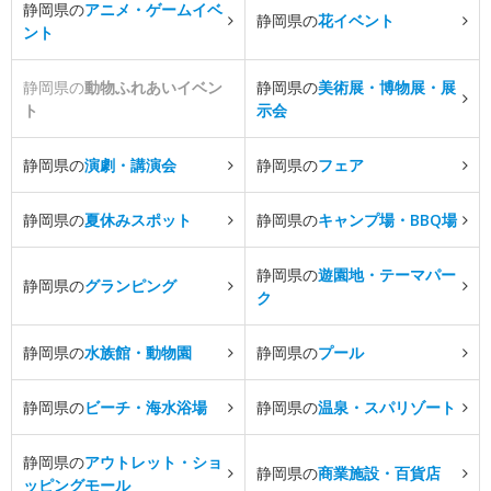
静岡県の
アニメ・ゲームイベ
静岡県の
花イベント
ント
静岡県の
動物ふれあいイベン
静岡県の
美術展・博物展・展
ト
示会
静岡県の
演劇・講演会
静岡県の
フェア
静岡県の
夏休みスポット
静岡県の
キャンプ場・BBQ場
静岡県の
遊園地・テーマパー
静岡県の
グランピング
ク
静岡県の
水族館・動物園
静岡県の
プール
静岡県の
ビーチ・海水浴場
静岡県の
温泉・スパリゾート
静岡県の
アウトレット・ショ
静岡県の
商業施設・百貨店
ッピングモール