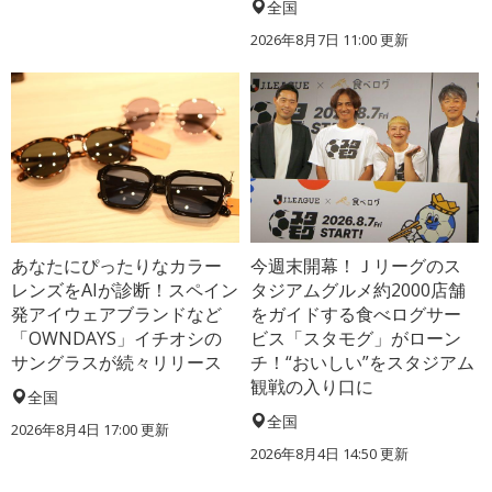
全国
2026年8月7日 11:00
更新
あなたにぴったりなカラー
今週末開幕！Ｊリーグのス
レンズをAIが診断！スペイン
タジアムグルメ約2000店舗
発アイウェアブランドなど
をガイドする食べログサー
「OWNDAYS」イチオシの
ビス「スタモグ」がローン
サングラスが続々リリース
チ！“おいしい”をスタジアム
観戦の入り口に
全国
全国
2026年8月4日 17:00
更新
2026年8月4日 14:50
更新