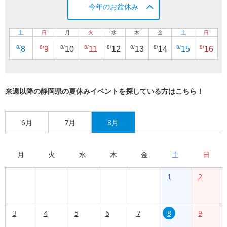
今年のお盆休み
土
日
月
火
水
木
金
土
日
8/
8/
8/
8/
8/
8/
8/
8/
8/
8
9
10
11
12
13
14
15
16
来週以降の静岡県の夏休みイベントを探している方はこちら！
6月
7月
8月
月
火
水
木
金
土
日
1
2
3
4
5
6
7
8
9