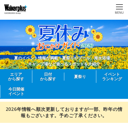
MENU
夏のイベント情報が満載！夏祭りやプール、海水浴場、
キャンプ場など遊べるスポットを大紹介
エリア
日付
イベント
夏祭り
から探す
から探す
ランキング
今日開催
イベント
2026年情報へ順次更新しておりますが一部、昨年の情
報もございます。予めご了承ください。