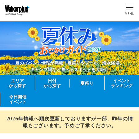
MENU
夏のイベント情報が満載！夏祭りやプール、海水浴場、
キャンプ場など遊べるスポットを大紹介
エリア
日付
イベント
夏祭り
から探す
から探す
ランキング
今日開催
イベント
2026年情報へ順次更新しておりますが一部、昨年の情
報もございます。予めご了承ください。