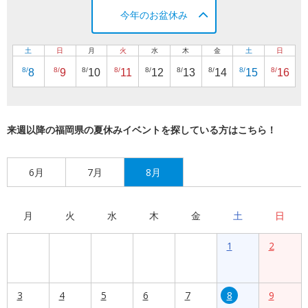
今年のお盆休み
土
日
月
火
水
木
金
土
日
8/
8/
8/
8/
8/
8/
8/
8/
8/
8
9
10
11
12
13
14
15
16
来週以降の福岡県の夏休みイベントを探している方はこちら！
6月
7月
8月
月
火
水
木
金
土
日
1
2
3
4
5
6
7
8
9