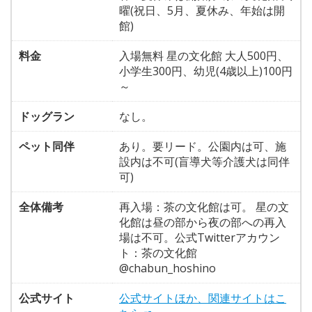
曜(祝日、5月、夏休み、年始は開
館)
料金
入場無料 星の文化館 大人500円、
小学生300円、幼児(4歳以上)100円
～
ドッグラン
なし。
ペット同伴
あり。要リード。公園内は可、施
設内は不可(盲導犬等介護犬は同伴
可)
全体備考
再入場：茶の文化館は可。 星の文
化館は昼の部から夜の部への再入
場は不可。公式Twitterアカウン
ト：茶の文化館
@chabun_hoshino
公式サイト
公式サイトほか、関連サイトはこ