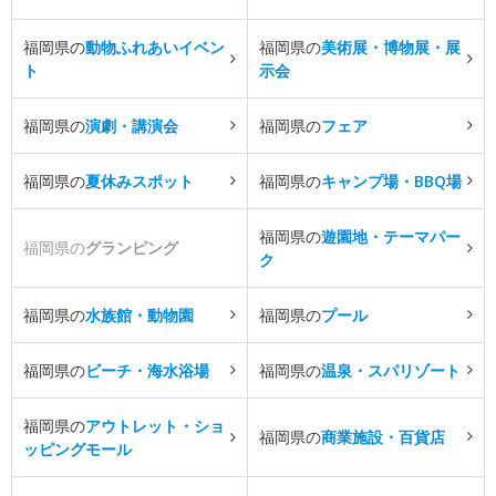
福岡県の
動物ふれあいイベン
福岡県の
美術展・博物展・展
ト
示会
福岡県の
演劇・講演会
福岡県の
フェア
福岡県の
夏休みスポット
福岡県の
キャンプ場・BBQ場
福岡県の
遊園地・テーマパー
福岡県の
グランピング
ク
福岡県の
水族館・動物園
福岡県の
プール
福岡県の
ビーチ・海水浴場
福岡県の
温泉・スパリゾート
福岡県の
アウトレット・ショ
福岡県の
商業施設・百貨店
ッピングモール