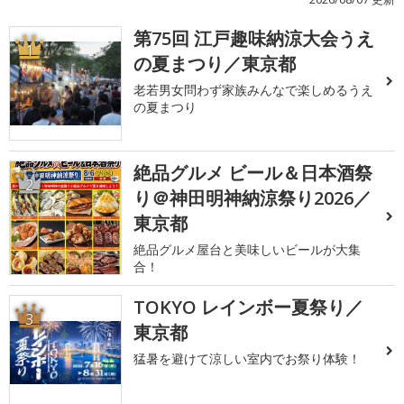
第75回 江戸趣味納涼大会うえ
1
の夏まつり／東京都
老若男女問わず家族みんなで楽しめるうえ
の夏まつり
絶品グルメ ビール＆日本酒祭
2
り＠神田明神納涼祭り2026／
東京都
絶品グルメ屋台と美味しいビールが大集
合！
TOKYO レインボー夏祭り／
3
東京都
猛暑を避けて涼しい室内でお祭り体験！