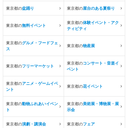
東京都の
盆踊り
東京都の
屋台のある夏祭り
東京都の
体験イベント・アク
東京都の
無料イベント
ティビティ
東京都の
グルメ・フードフェ
東京都の
物産展
ス
東京都の
コンサート・音楽イ
東京都の
フリーマーケット
ベント
東京都の
アニメ・ゲームイベ
東京都の
花イベント
ント
東京都の
動物ふれあいイベン
東京都の
美術展・博物展・展
ト
示会
東京都の
演劇・講演会
東京都の
フェア