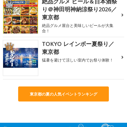
絶品グルメ ビール＆日本酒祭
2
り＠神田明神納涼祭り2026／
東京都
絶品グルメ屋台と美味しいビールが大集
合！
TOKYO レインボー夏祭り／
3
東京都
猛暑を避けて涼しい室内でお祭り体験！
東京都の夏の人気イベントランキング