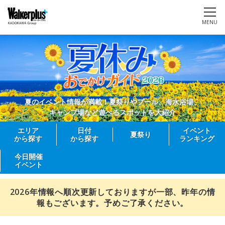
MENU
夏のイベント情報が満載！夏祭りやプール、海水浴場、
キャンプ場など遊べるスポットを大紹介
エリア
日付
イベント
夏祭り
から探す
から探す
ランキング
今日開催
イベント
2026年情報へ順次更新しておりますが一部、昨年の情
報もございます。予めご了承ください。