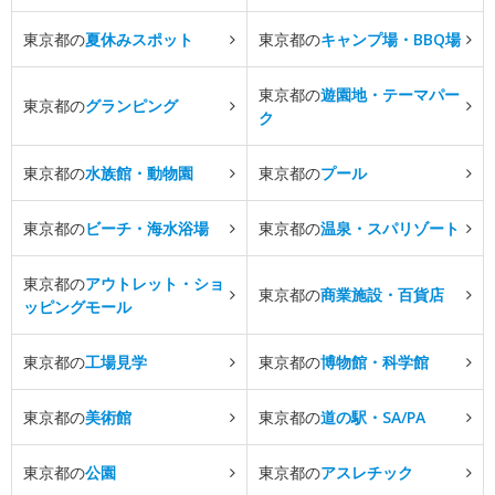
東京都の
夏休みスポット
東京都の
キャンプ場・BBQ場
東京都の
遊園地・テーマパー
東京都の
グランピング
ク
東京都の
水族館・動物園
東京都の
プール
東京都の
ビーチ・海水浴場
東京都の
温泉・スパリゾート
東京都の
アウトレット・ショ
東京都の
商業施設・百貨店
ッピングモール
東京都の
工場見学
東京都の
博物館・科学館
東京都の
美術館
東京都の
道の駅・SA/PA
東京都の
公園
東京都の
アスレチック