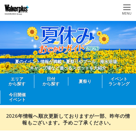
MENU
夏のイベント情報が満載！夏祭りやプール、海水浴場、
キャンプ場など遊べるスポットを大紹介
エリア
日付
イベント
夏祭り
から探す
から探す
ランキング
今日開催
イベント
2026年情報へ順次更新しておりますが一部、昨年の情
報もございます。予めご了承ください。