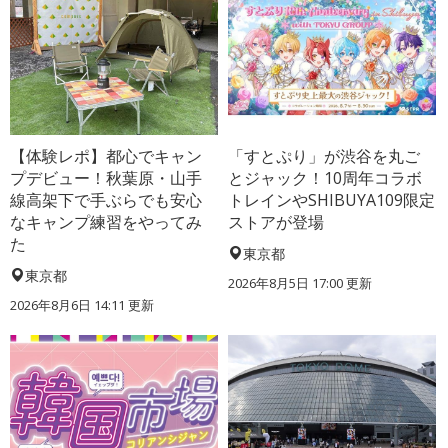
【体験レポ】都心でキャン
「すとぷり」が渋谷を丸ご
プデビュー！秋葉原・山手
とジャック！10周年コラボ
線高架下で手ぶらでも安心
トレインやSHIBUYA109限定
なキャンプ練習をやってみ
ストアが登場
た
東京都
東京都
2026年8月5日 17:00
更新
2026年8月6日 14:11
更新