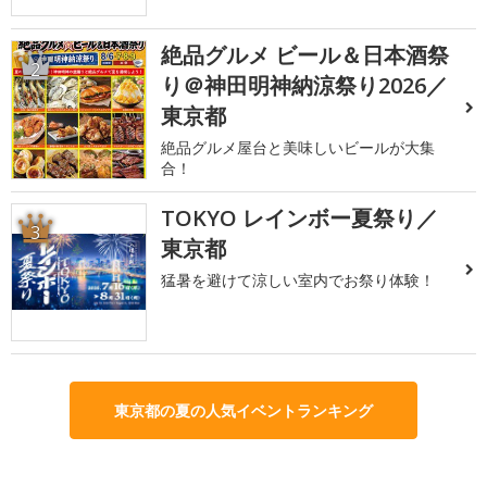
絶品グルメ ビール＆日本酒祭
2
り＠神田明神納涼祭り2026／
東京都
絶品グルメ屋台と美味しいビールが大集
合！
TOKYO レインボー夏祭り／
3
東京都
猛暑を避けて涼しい室内でお祭り体験！
東京都の夏の人気イベントランキング