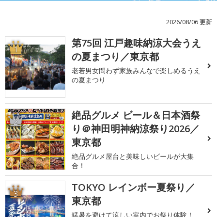
2026/08/06 更新
第75回 江戸趣味納涼大会うえ
1
の夏まつり／東京都
老若男女問わず家族みんなで楽しめるうえ
の夏まつり
絶品グルメ ビール＆日本酒祭
2
り＠神田明神納涼祭り2026／
東京都
絶品グルメ屋台と美味しいビールが大集
合！
TOKYO レインボー夏祭り／
3
東京都
猛暑を避けて涼しい室内でお祭り体験！