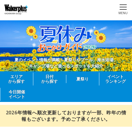
MENU
夏のイベント情報が満載！夏祭りやプール、海水浴場、
キャンプ場など遊べるスポットを大紹介
エリア
日付
イベント
夏祭り
から探す
から探す
ランキング
今日開催
イベント
2026年情報へ順次更新しておりますが一部、昨年の情
報もございます。予めご了承ください。