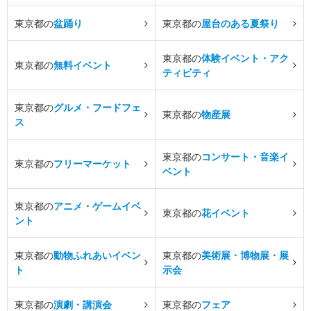
東京都の
盆踊り
東京都の
屋台のある夏祭り
東京都の
体験イベント・アク
東京都の
無料イベント
ティビティ
東京都の
グルメ・フードフェ
東京都の
物産展
ス
東京都の
コンサート・音楽イ
東京都の
フリーマーケット
ベント
東京都の
アニメ・ゲームイベ
東京都の
花イベント
ント
東京都の
動物ふれあいイベン
東京都の
美術展・博物展・展
ト
示会
東京都の
演劇・講演会
東京都の
フェア