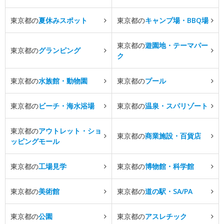
東京都の
夏休みスポット
東京都の
キャンプ場・BBQ場
東京都の
遊園地・テーマパー
東京都の
グランピング
ク
東京都の
水族館・動物園
東京都の
プール
東京都の
ビーチ・海水浴場
東京都の
温泉・スパリゾート
東京都の
アウトレット・ショ
東京都の
商業施設・百貨店
ッピングモール
東京都の
工場見学
東京都の
博物館・科学館
東京都の
美術館
東京都の
道の駅・SA/PA
東京都の
公園
東京都の
アスレチック