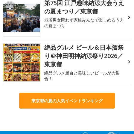
第75回 江戸趣味納涼大会うえ
2
の夏まつり／東京都
老若男女問わず家族みんなで楽しめるうえ
の夏まつり
絶品グルメ ビール＆日本酒祭
3
り＠神田明神納涼祭り2026／
東京都
絶品グルメ屋台と美味しいビールが大集
合！
東京都の夏の人気イベントランキング