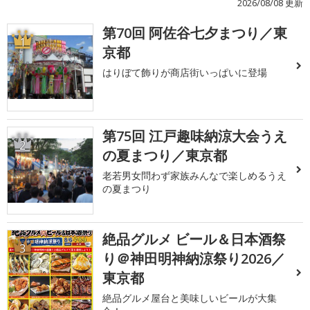
2026/08/08 更新
第70回 阿佐谷七夕まつり／東
1
京都
はりぼて飾りが商店街いっぱいに登場
第75回 江戸趣味納涼大会うえ
2
の夏まつり／東京都
老若男女問わず家族みんなで楽しめるうえ
の夏まつり
絶品グルメ ビール＆日本酒祭
3
り＠神田明神納涼祭り2026／
東京都
絶品グルメ屋台と美味しいビールが大集