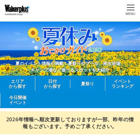
MENU
夏のイベント情報が満載！夏祭りやプール、海水浴場、
キャンプ場など遊べるスポットを大紹介
エリア
日付
イベント
夏祭り
から探す
から探す
ランキング
今日開催
イベント
2026年情報へ順次更新しておりますが一部、昨年の情
報もございます。予めご了承ください。