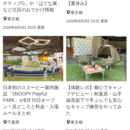
ナティブG」や「はてな展」
【夏休み】
など注目のおでかけ情報
東京都
東京都
2026年8月6日 20:35
更新
2026年8月6日 20:55
更新
日本初のスヌーピー屋内施
【体験レポ】都心でキャン
設「SNOOPY Playful
プデビュー！秋葉原・山手
PARK」が8月10日オープ
線高架下で手ぶらでも安心
ン！見どころと料金・入場
なキャンプ練習をやってみ
ルールまとめ
た
千葉県
東京都