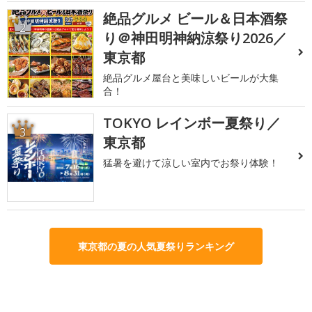
絶品グルメ ビール＆日本酒祭
2
り＠神田明神納涼祭り2026／
東京都
絶品グルメ屋台と美味しいビールが大集
合！
TOKYO レインボー夏祭り／
3
東京都
猛暑を避けて涼しい室内でお祭り体験！
東京都の夏の人気夏祭りランキング