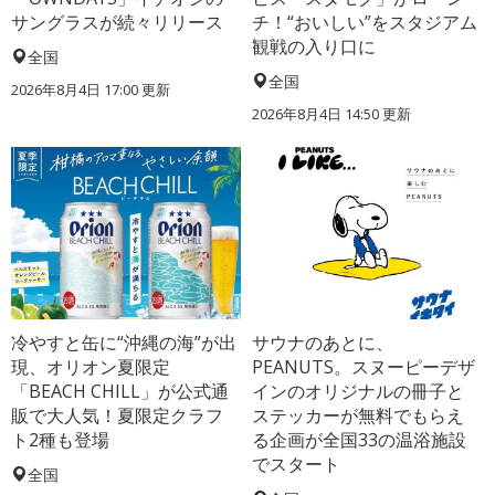
サングラスが続々リリース
チ！“おいしい”をスタジアム
観戦の入り口に
全国
全国
2026年8月4日 17:00
更新
2026年8月4日 14:50
更新
冷やすと缶に“沖縄の海”が出
サウナのあとに、
現、オリオン夏限定
PEANUTS。スヌーピーデザ
「BEACH CHILL」が公式通
インのオリジナルの冊子と
販で大人気！夏限定クラフ
ステッカーが無料でもらえ
ト2種も登場
る企画が全国33の温浴施設
でスタート
全国