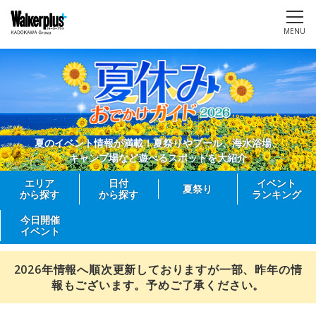
MENU
夏のイベント情報が満載！夏祭りやプール、海水浴場、
キャンプ場など遊べるスポットを大紹介
エリア
日付
イベント
夏祭り
から探す
から探す
ランキング
今日開催
イベント
2026年情報へ順次更新しておりますが一部、昨年の情
報もございます。予めご了承ください。