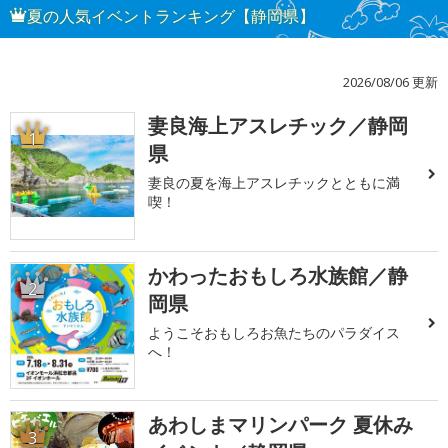
夏の人気イベントランキング【静岡県】
2026/08/06 更新
妻良海上アスレチック／静岡
1
県
妻良の夏を海上アスレチックとともに満
喫！
かわったおもしろ水族館／静
2
岡県
ようこそおもしろお魚たちのパラダイス
へ！
あわしまマリンパーク 夏休み
3