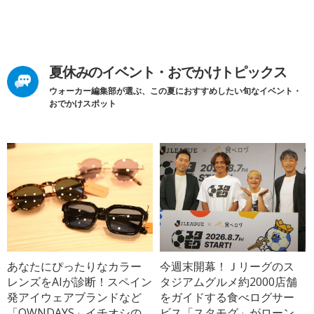
夏休みのイベント・おでかけトピックス
ウォーカー編集部が選ぶ、この夏におすすめしたい旬なイベント・
おでかけスポット
あなたにぴったりなカラー
今週末開幕！Ｊリーグのス
レンズをAIが診断！スペイン
タジアムグルメ約2000店舗
発アイウェアブランドなど
をガイドする食べログサー
「OWNDAYS」イチオシの
ビス「スタモグ」がローン