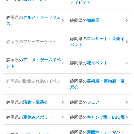
ティビティ
静岡県の
グルメ・フードフェ
静岡県の
物産展
ス
静岡県の
コンサート・音楽イ
静岡県の
フリーマーケット
ベント
静岡県の
アニメ・ゲームイベ
静岡県の
花イベント
ント
静岡県の
動物ふれあいイベン
静岡県の
美術展・博物展・展
ト
示会
静岡県の
演劇・講演会
静岡県の
フェア
静岡県の
夏休みスポット
静岡県の
キャンプ場・BBQ場
静岡県の
遊園地・テーマパー