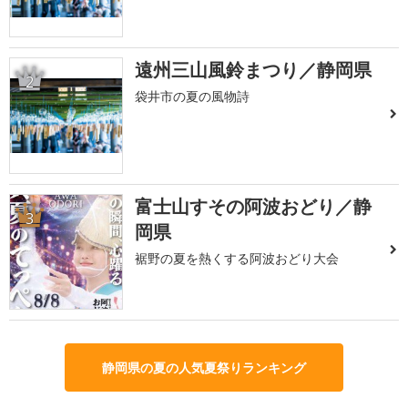
遠州三山風鈴まつり／静岡県
2
袋井市の夏の風物詩
富士山すその阿波おどり／静
3
岡県
裾野の夏を熱くする阿波おどり大会
静岡県の夏の人気夏祭りランキング