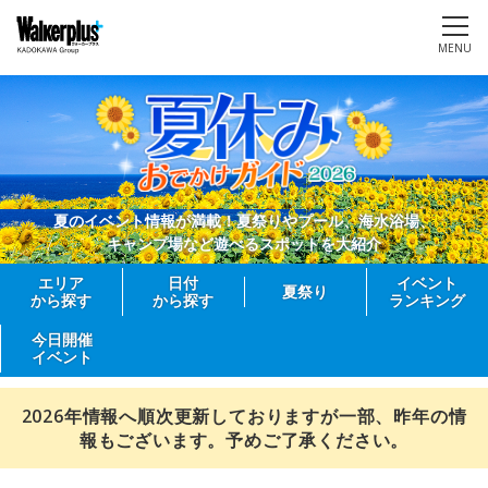
MENU
夏のイベント情報が満載！夏祭りやプール、海水浴場、
キャンプ場など遊べるスポットを大紹介
エリア
日付
イベント
夏祭り
から探す
から探す
ランキング
今日開催
イベント
2026年情報へ順次更新しておりますが一部、昨年の情
報もございます。予めご了承ください。