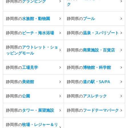
静岡県の
グランピング
ク
静岡県の
水族館・動物園
静岡県の
プール
静岡県の
ビーチ・海水浴場
静岡県の
温泉・スパリゾート
静岡県の
アウトレット・ショ
静岡県の
商業施設・百貨店
ッピングモール
静岡県の
工場見学
静岡県の
博物館・科学館
静岡県の
美術館
静岡県の
道の駅・SA/PA
静岡県の
公園
静岡県の
アスレチック
静岡県の
タワー・展望施設
静岡県の
フードテーマパーク
静岡県の
牧場・レジャー＆リ