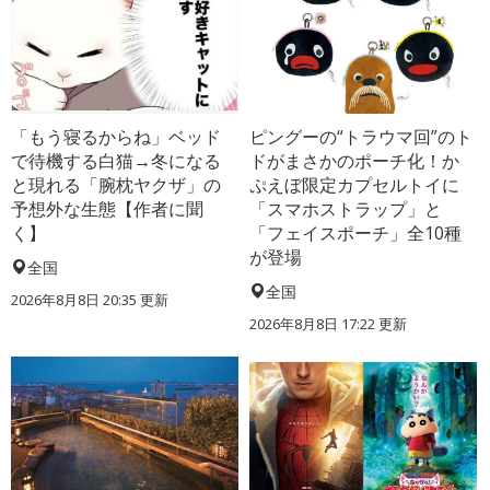
「もう寝るからね」ベッド
ピングーの“トラウマ回”のト
で待機する白猫→冬になる
ドがまさかのポーチ化！か
と現れる「腕枕ヤクザ」の
ぷえぼ限定カプセルトイに
予想外な生態【作者に聞
「スマホストラップ」と
く】
「フェイスポーチ」全10種
が登場
全国
全国
2026年8月8日 20:35
更新
2026年8月8日 17:22
更新