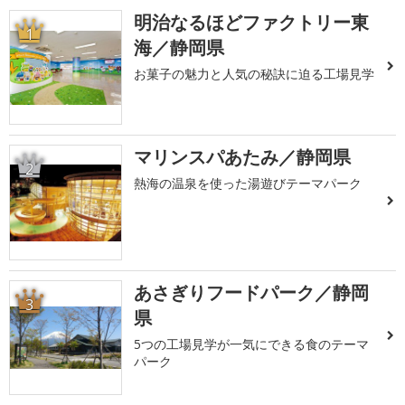
明治なるほどファクトリー東
1
海／静岡県
お菓子の魅力と人気の秘訣に迫る工場見学
マリンスパあたみ／静岡県
2
熱海の温泉を使った湯遊びテーマパーク
あさぎりフードパーク／静岡
3
県
5つの工場見学が一気にできる食のテーマ
パーク