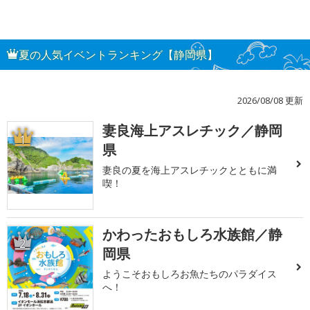
夏の人気イベントランキング【静岡県】
2026/08/08 更新
妻良海上アスレチック／静岡
1
県
妻良の夏を海上アスレチックとともに満
喫！
かわったおもしろ水族館／静
2
岡県
ようこそおもしろお魚たちのパラダイス
へ！