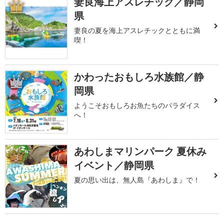
妻良海上アスレチック／静岡
1
県
妻良の夏を海上アスレチックとともに満
喫！
かわったおもしろ水族館／静
2
岡県
ようこそおもしろお魚たちのパラダイス
へ！
あわしまマリンパーク 夏休み
3
イベント／静岡県
夏の思い出は、無人島『あわしま』で！