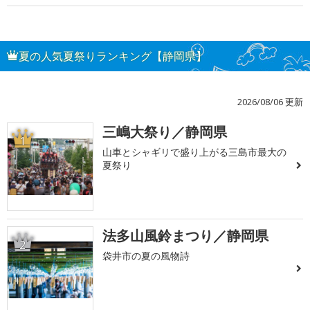
夏の人気夏祭りランキング【静岡県】
2026/08/06 更新
三嶋大祭り／静岡県
1
山車とシャギリで盛り上がる三島市最大の
夏祭り
法多山風鈴まつり／静岡県
2
袋井市の夏の風物詩