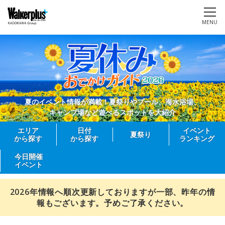
MENU
夏のイベント情報が満載！夏祭りやプール、海水浴場、
キャンプ場など遊べるスポットを大紹介
エリア
日付
イベント
夏祭り
から探す
から探す
ランキング
今日開催
イベント
2026年情報へ順次更新しておりますが一部、昨年の情
報もございます。予めご了承ください。