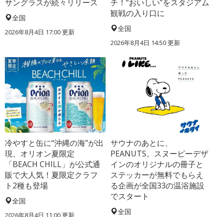
サングラスが続々リリース
チ！“おいしい”をスタジアム
観戦の入り口に
全国
全国
2026年8月4日 17:00
更新
2026年8月4日 14:50
更新
冷やすと缶に“沖縄の海”が出
サウナのあとに、
現、オリオン夏限定
PEANUTS。スヌーピーデザ
「BEACH CHILL」が公式通
インのオリジナルの冊子と
販で大人気！夏限定クラフ
ステッカーが無料でもらえ
ト2種も登場
る企画が全国33の温浴施設
でスタート
全国
全国
2026年8月4日 11:00
更新