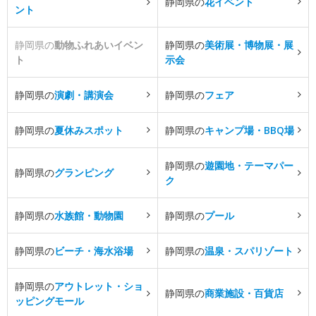
静岡県の
花イベント
ント
静岡県の
動物ふれあいイベン
静岡県の
美術展・博物展・展
ト
示会
静岡県の
演劇・講演会
静岡県の
フェア
静岡県の
夏休みスポット
静岡県の
キャンプ場・BBQ場
静岡県の
遊園地・テーマパー
静岡県の
グランピング
ク
静岡県の
水族館・動物園
静岡県の
プール
静岡県の
ビーチ・海水浴場
静岡県の
温泉・スパリゾート
静岡県の
アウトレット・ショ
静岡県の
商業施設・百貨店
ッピングモール