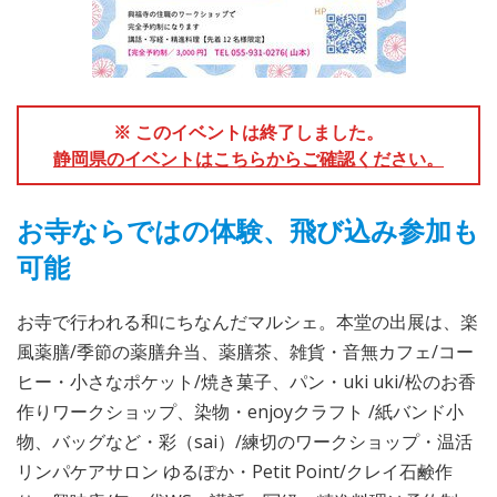
※ このイベントは終了しました。
静岡県のイベントはこちらからご確認ください。
お寺ならではの体験、飛び込み参加も
可能
お寺で行われる和にちなんだマルシェ。本堂の出展は、楽
風薬膳/季節の薬膳弁当、薬膳茶、雑貨・音無カフェ/コー
ヒー・小さなポケット/焼き菓子、パン・uki uki/松のお香
作りワークショップ、染物・enjoyクラフト /紙バンド小
物、バッグなど・彩（sai）/練切のワークショップ・温活
リンパケアサロン ゆるぽか・Petit Point/クレイ石鹸作