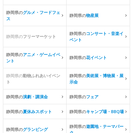
静岡県の
グルメ・フードフェ
静岡県の
物産展
ス
静岡県の
コンサート・音楽イ
静岡県の
フリーマーケット
ベント
静岡県の
アニメ・ゲームイベ
静岡県の
花イベント
ント
静岡県の
動物ふれあいイベン
静岡県の
美術展・博物展・展
ト
示会
静岡県の
演劇・講演会
静岡県の
フェア
静岡県の
夏休みスポット
静岡県の
キャンプ場・BBQ場
静岡県の
遊園地・テーマパー
静岡県の
グランピング
ク