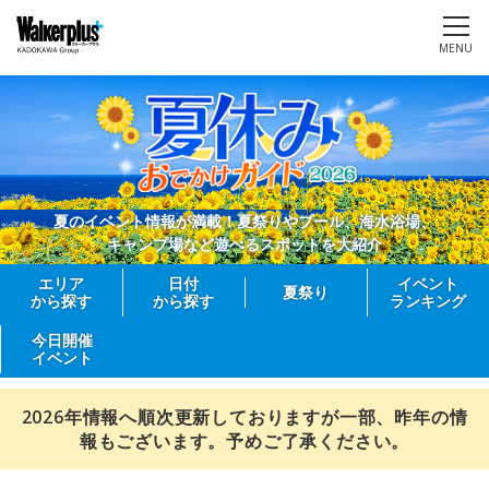
MENU
夏のイベント情報が満載！夏祭りやプール、海水浴場、
キャンプ場など遊べるスポットを大紹介
エリア
日付
イベント
夏祭り
から探す
から探す
ランキング
今日開催
イベント
2026年情報へ順次更新しておりますが一部、昨年の情
報もございます。予めご了承ください。