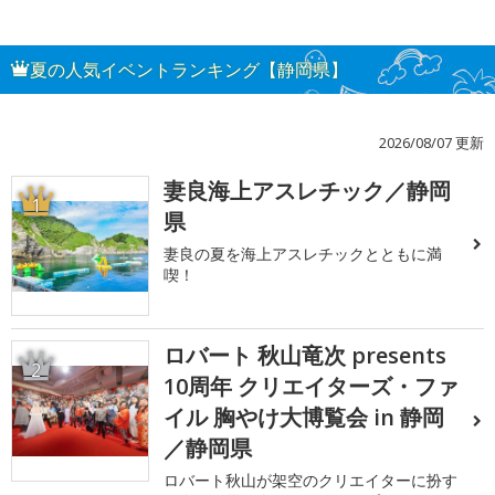
夏の人気イベントランキング【静岡県】
2026/08/07 更新
妻良海上アスレチック／静岡
1
県
妻良の夏を海上アスレチックとともに満
喫！
ロバート 秋山竜次 presents
2
10周年 クリエイターズ・ファ
イル 胸やけ大博覧会 in 静岡
／静岡県
ロバート秋山が架空のクリエイターに扮す