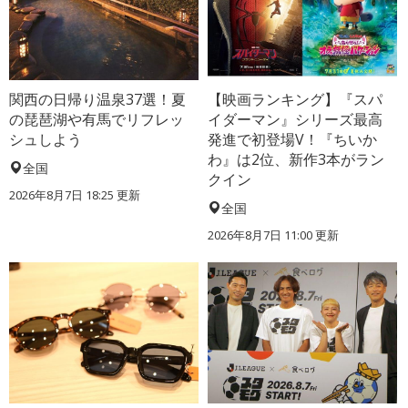
関西の日帰り温泉37選！夏
【映画ランキング】『スパ
の琵琶湖や有馬でリフレッ
イダーマン』シリーズ最高
シュしよう
発進で初登場V！『ちいか
わ』は2位、新作3本がラン
全国
クイン
2026年8月7日 18:25
更新
全国
2026年8月7日 11:00
更新