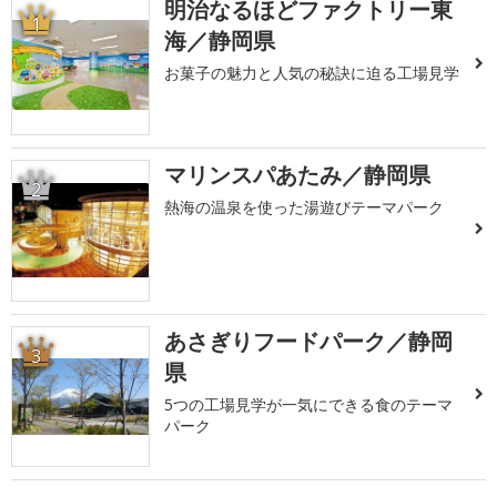
明治なるほどファクトリー東
1
海／静岡県
お菓子の魅力と人気の秘訣に迫る工場見学
マリンスパあたみ／静岡県
2
熱海の温泉を使った湯遊びテーマパーク
あさぎりフードパーク／静岡
3
県
5つの工場見学が一気にできる食のテーマ
パーク