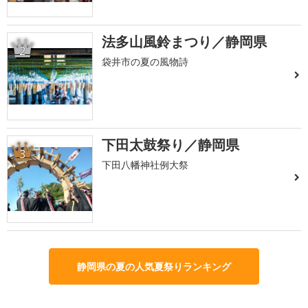
法多山風鈴まつり／静岡県
2
袋井市の夏の風物詩
下田太鼓祭り／静岡県
3
下田八幡神社例大祭
静岡県の夏の人気夏祭りランキング