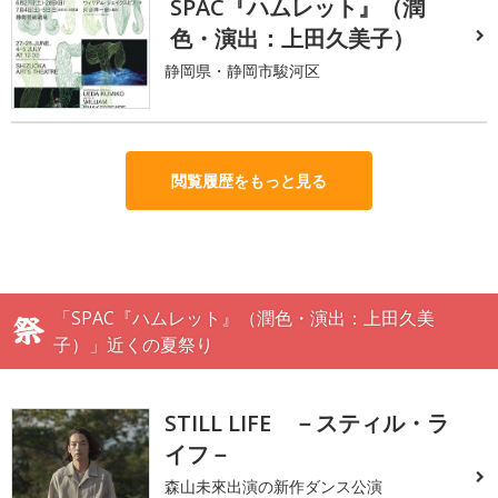
SPAC『ハムレット』（潤
色・演出：上田久美子）
静岡県・静岡市駿河区
閲覧履歴をもっと見る
「SPAC『ハムレット』（潤色・演出：上田久美
子）」近くの夏祭り
STILL LIFE －スティル・ラ
イフ－
森山未來出演の新作ダンス公演