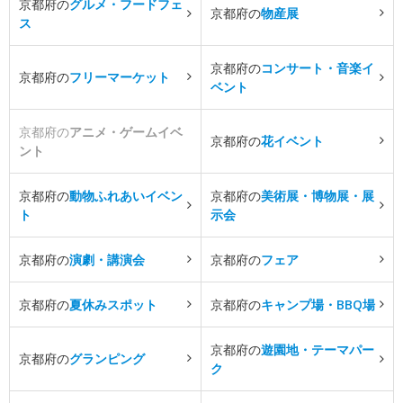
京都府の
グルメ・フードフェ
京都府の
物産展
ス
京都府の
コンサート・音楽イ
京都府の
フリーマーケット
ベント
京都府の
アニメ・ゲームイベ
京都府の
花イベント
ント
京都府の
動物ふれあいイベン
京都府の
美術展・博物展・展
ト
示会
京都府の
演劇・講演会
京都府の
フェア
京都府の
夏休みスポット
京都府の
キャンプ場・BBQ場
京都府の
遊園地・テーマパー
京都府の
グランピング
ク