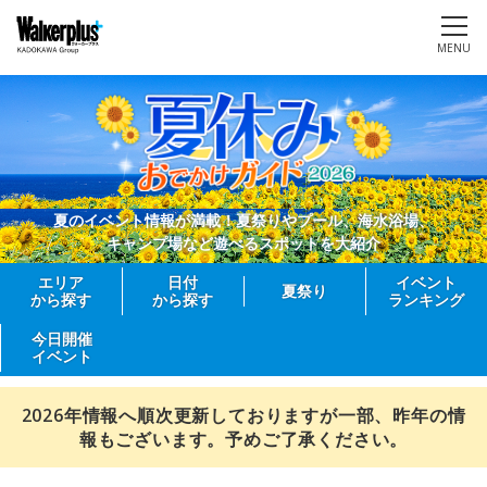
MENU
夏のイベント情報が満載！夏祭りやプール、海水浴場、
キャンプ場など遊べるスポットを大紹介
エリア
日付
イベント
夏祭り
から探す
から探す
ランキング
今日開催
イベント
2026年情報へ順次更新しておりますが一部、昨年の情
報もございます。予めご了承ください。