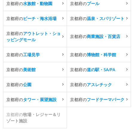
京都府の
水族館・動物園
京都府の
プール
京都府の
ビーチ・海水浴場
京都府の
温泉・スパリゾート
京都府の
アウトレット・ショ
京都府の
商業施設・百貨店
ッピングモール
京都府の
工場見学
京都府の
博物館・科学館
京都府の
美術館
京都府の
道の駅・SA/PA
京都府の
公園
京都府の
アスレチック
京都府の
タワー・展望施設
京都府の
フードテーマパーク
京都府の
牧場・レジャー＆リ
ゾート施設