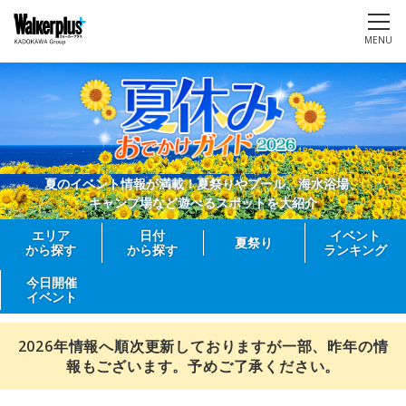
MENU
夏のイベント情報が満載！夏祭りやプール、海水浴場、
キャンプ場など遊べるスポットを大紹介
エリア
日付
イベント
夏祭り
から探す
から探す
ランキング
今日開催
イベント
2026年情報へ順次更新しておりますが一部、昨年の情
報もございます。予めご了承ください。