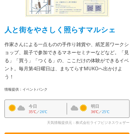
人と街をやさしく照らすマルシェ
作家さんによる一点ものの手作り雑貨や、紙芝居ワークシ
ョップ、親子で参加できるマネーセミナーなどなど。「見
る」「買う」「つくる」の、ここだけの体験ができるイベ
ント。毎月第4日曜日は、まちてらすMUKOへ出かけよ
う！
情報提供：イベントバンク
今日
明日
35℃
／
26℃
36℃
／
25℃
天気情報提供元：株式会社ライフビジネスウェザー