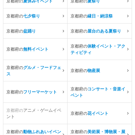
京都府の
夏休みイベント
京都府の
夏祭り
京都府の
七夕祭り
京都府の
縁日・納涼祭
京都府の
盆踊り
京都府の
屋台のある夏祭り
京都府の
体験イベント・アク
京都府の
無料イベント
ティビティ
京都府の
グルメ・フードフェ
京都府の
物産展
ス
京都府の
コンサート・音楽イ
京都府の
フリーマーケット
ベント
京都府の
アニメ・ゲームイベ
京都府の
花イベント
ント
京都府の
動物ふれあいイベン
京都府の
美術展・博物展・展