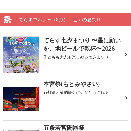
「てらすマルシェ（8月）」近くの夏祭り
てらす七夕まつり 〜星に願い
を、地ビールで乾杯〜2026
子どもも大人も楽しめる七夕まつり
本宮祭(もとみやさい)
石灯篭と献納提灯に灯がともされる
五条若宮陶器祭