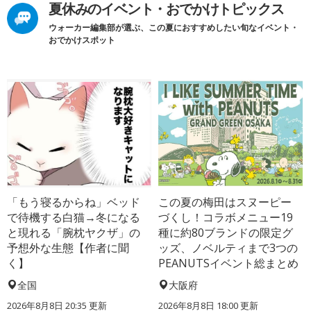
夏休みのイベント・おでかけトピックス
ウォーカー編集部が選ぶ、この夏におすすめしたい旬なイベント・
おでかけスポット
「もう寝るからね」ベッド
この夏の梅田はスヌーピー
で待機する白猫→冬になる
づくし！コラボメニュー19
と現れる「腕枕ヤクザ」の
種に約80ブランドの限定グ
予想外な生態【作者に聞
ッズ、ノベルティまで3つの
く】
PEANUTSイベント総まとめ
全国
大阪府
2026年8月8日 20:35
更新
2026年8月8日 18:00
更新