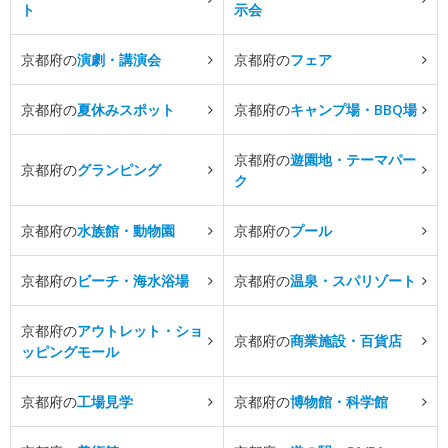
ト
示会
京都府の
演劇・講演会
京都府の
フェア
京都府の
夏休みスポット
京都府の
キャンプ場・BBQ場
京都府の
遊園地・テーマパー
京都府の
グランピング
ク
京都府の
水族館・動物園
京都府の
プール
京都府の
ビーチ・海水浴場
京都府の
温泉・スパリゾート
京都府の
アウトレット・ショ
京都府の
商業施設・百貨店
ッピングモール
京都府の
工場見学
京都府の
博物館・科学館