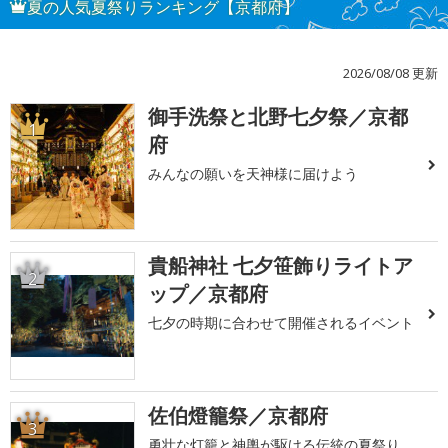
夏の人気夏祭りランキング【京都府】
2026/08/08 更新
御手洗祭と北野七夕祭／京都
1
府
みんなの願いを天神様に届けよう
貴船神社 七夕笹飾りライトア
2
ップ／京都府
七夕の時期に合わせて開催されるイベント
佐伯燈籠祭／京都府
3
勇壮な灯籠と神輿が駆ける伝統の夏祭り