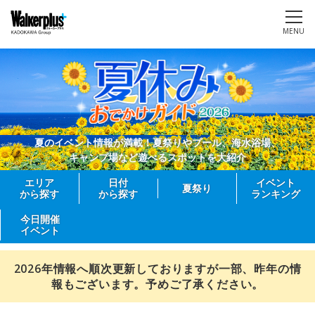
MENU
夏のイベント情報が満載！夏祭りやプール、海水浴場、
キャンプ場など遊べるスポットを大紹介
エリア
日付
イベント
夏祭り
から探す
から探す
ランキング
今日開催
イベント
2026年情報へ順次更新しておりますが一部、昨年の情
報もございます。予めご了承ください。