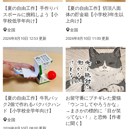
【夏の自由工作】手作りバ
【夏の自由工作】切頂八面
スボールに挑戦しよう【小
体の貯金箱【小学校3年生以
学校低学年向け】
上向け】
全国
全国
2026年8月10日 12:53
更新
2026年8月10日 11:00
更新
【夏の自由工作】牛乳パッ
お留守番にブチギレた愛猫
ク2個で作れるパクパクハン
「ウンコしてやろうかな」
ド【小学校全学年向け】
→まさかの標的に「目が笑
ってない！」と恐怖【作者
全国
に聞く】
2026年8月10日 08:00
更新