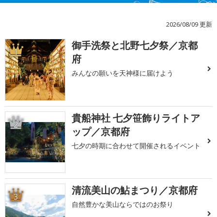
2026/08/09 更新
御手洗祭と北野七夕祭／京都
1
府
みんなの願いを天神様に届けよう
貴船神社 七夕笹飾りライトア
2
ップ／京都府
七夕の時期に合わせて開催されるイベント
清流美山の鮎まつり／京都府
3
自然豊かな美山ならではのお祭り