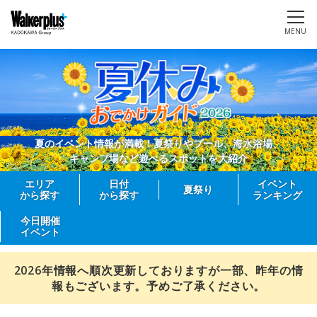
MENU
夏のイベント情報が満載！夏祭りやプール、海水浴場、
キャンプ場など遊べるスポットを大紹介
エリア
日付
イベント
夏祭り
から探す
から探す
ランキング
今日開催
イベント
2026年情報へ順次更新しておりますが一部、昨年の情
報もございます。予めご了承ください。