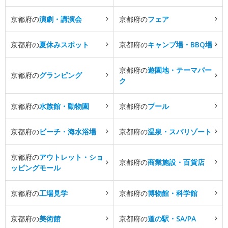
京都府の
演劇・講演会
京都府の
フェア
京都府の
夏休みスポット
京都府の
キャンプ場・BBQ場
京都府の
遊園地・テーマパー
京都府の
グランピング
ク
京都府の
水族館・動物園
京都府の
プール
京都府の
ビーチ・海水浴場
京都府の
温泉・スパリゾート
京都府の
アウトレット・ショ
京都府の
商業施設・百貨店
ッピングモール
京都府の
工場見学
京都府の
博物館・科学館
京都府の
美術館
京都府の
道の駅・SA/PA