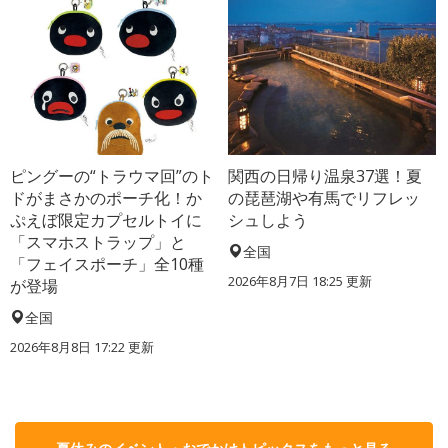
ピングーの“トラウマ回”のト
関西の日帰り温泉37選！夏
ドがまさかのポーチ化！か
の琵琶湖や有馬でリフレッ
ぷえぼ限定カプセルトイに
シュしよう
「スマホストラップ」と
全国
「フェイスポーチ」全10種
2026年8月7日 18:25
更新
が登場
全国
2026年8月8日 17:22
更新