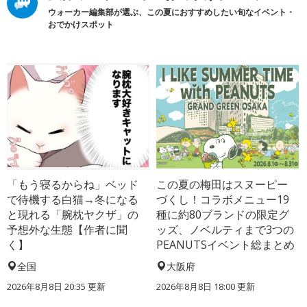
ウォーカー編集部が選ぶ、この夏におすすめしたい旬なイベント・
おでかけスポット
「もう寝るからね」ベッド
この夏の梅田はスヌーピー
で待機する白猫→冬になる
づくし！コラボメニュー19
と現れる「腕枕ヤクザ」の
種に約80ブランドの限定グ
予想外な生態【作者に聞
ッズ、ノベルティまで3つの
く】
PEANUTSイベント総まとめ
全国
大阪府
2026年8月8日 20:35
更新
2026年8月8日 18:00
更新