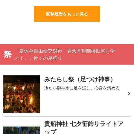
閲覧履歴をもっと見る
「夏休み自由研究対策「岩倉具視幽棲旧宅を学
ぶ！」」近くの夏祭り
みたらし祭（足つけ神事）
冷たい御神水に足を浸し、心身を清める
貴船神社 七夕笹飾りライトア
ップ