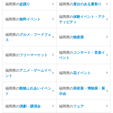
福岡県の
盆踊り
福岡県の
屋台のある夏祭り
福岡県の
体験イベント・アク
福岡県の
無料イベント
ティビティ
福岡県の
グルメ・フードフェ
福岡県の
物産展
ス
福岡県の
コンサート・音楽イ
福岡県の
フリーマーケット
ベント
福岡県の
アニメ・ゲームイベ
福岡県の
花イベント
ント
福岡県の
動物ふれあいイベン
福岡県の
美術展・博物展・展
ト
示会
福岡県の
演劇・講演会
福岡県の
フェア