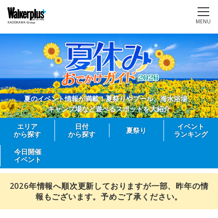
MENU
夏のイベント情報が満載！夏祭りやプール、海水浴場、
キャンプ場など遊べるスポットを大紹介
エリア
日付
イベント
夏祭り
から探す
から探す
ランキング
今日開催
イベント
2026年情報へ順次更新しておりますが一部、昨年の情
報もございます。予めご了承ください。