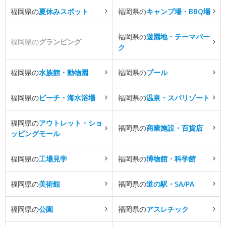
福岡県の
夏休みスポット
福岡県の
キャンプ場・BBQ場
福岡県の
遊園地・テーマパー
福岡県の
グランピング
ク
福岡県の
水族館・動物園
福岡県の
プール
福岡県の
ビーチ・海水浴場
福岡県の
温泉・スパリゾート
福岡県の
アウトレット・ショ
福岡県の
商業施設・百貨店
ッピングモール
福岡県の
工場見学
福岡県の
博物館・科学館
福岡県の
美術館
福岡県の
道の駅・SA/PA
福岡県の
公園
福岡県の
アスレチック