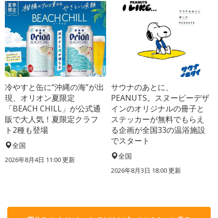
冷やすと缶に“沖縄の海”が出
サウナのあとに、
現、オリオン夏限定
PEANUTS。スヌーピーデザ
「BEACH CHILL」が公式通
インのオリジナルの冊子と
販で大人気！夏限定クラフ
ステッカーが無料でもらえ
ト2種も登場
る企画が全国33の温浴施設
でスタート
全国
全国
2026年8月4日 11:00
更新
2026年8月3日 18:00
更新