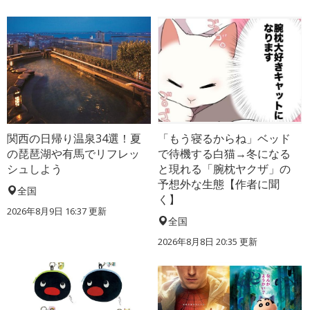
関西の日帰り温泉34選！夏
「もう寝るからね」ベッド
の琵琶湖や有馬でリフレッ
で待機する白猫→冬になる
シュしよう
と現れる「腕枕ヤクザ」の
予想外な生態【作者に聞
全国
く】
2026年8月9日 16:37
更新
全国
2026年8月8日 20:35
更新