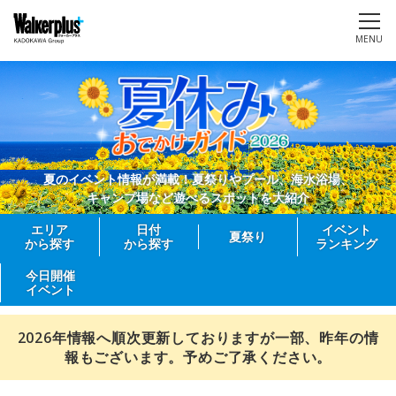
MENU
夏のイベント情報が満載！夏祭りやプール、海水浴場、
キャンプ場など遊べるスポットを大紹介
エリア
日付
イベント
夏祭り
から探す
から探す
ランキング
今日開催
イベント
2026年情報へ順次更新しておりますが一部、昨年の情
報もございます。予めご了承ください。